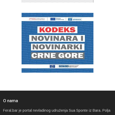
O nama
Feral.bar je portal nevladinog udruženja Sua Sponte iz Bara. Polja