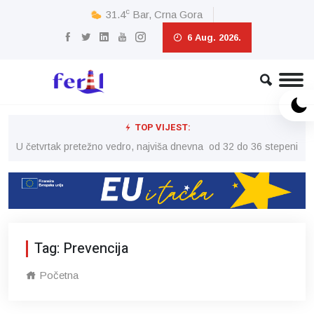
c
31.4
Bar, Crna Gora
6 Aug. 2026.
TOP VIJEST:
peni
U četvrtak pretežno vedro, najviša dnevna od 32 do 36 stepeni
U č
Tag: Prevencija
Početna