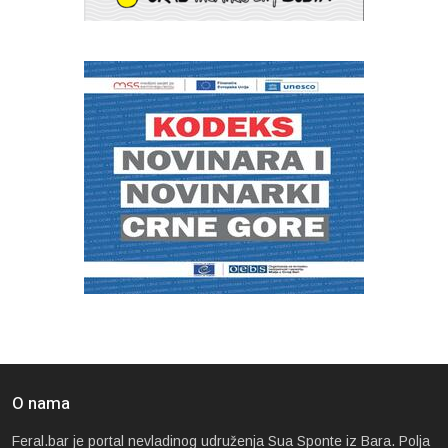
O nama
Feral.bar je portal nevladinog udruženja Sua Sponte iz Bara. Polja