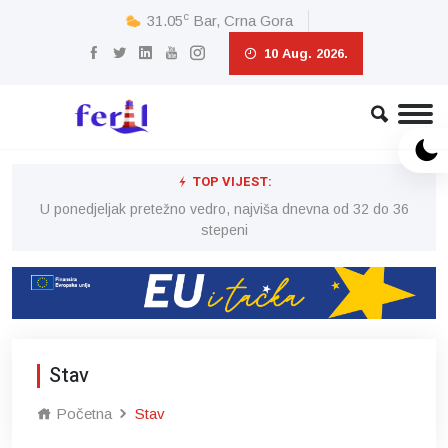
c
31.05
Bar, Crna Gora
10 Aug. 2026.
TOP VIJEST:
6
U ponedjeljak pretežno vedro, najviša dnevna od 32 do 36
stepeni
Stav
Početna
Stav