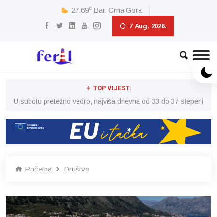
c
27.69
Bar, Crna Gora
7 Aug. 2026.
TOP VIJEST:
eni
U subotu pretežno vedro, najviša dnevna od 33 do 37 stepeni
U 
Početna
Društvo