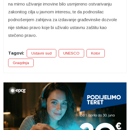
na mirno uživanje imovine bilo usmjereno ostvarivanju
zakonitog cilja u javnom interesu, te da podnosilac
podnošenjem zahtjeva za izdavanje građevinske dozvole
nije stekao pravo koje bi uživalo ustavnu zaštitu kao
stečeno pravo.
Tagovi:
Ustavni sud
UNESCO
Kotor
Graqdnja