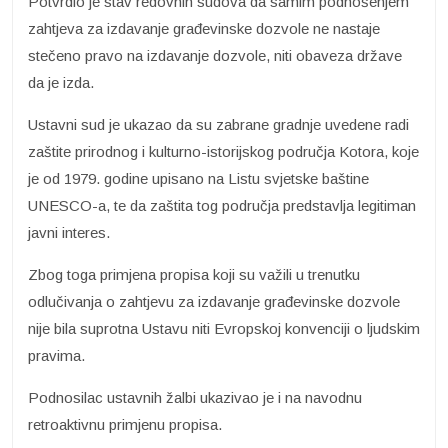
Potvrdio je stav redovnih sudova da samim podnošenjem
zahtjeva za izdavanje građevinske dozvole ne nastaje
stečeno pravo na izdavanje dozvole, niti obaveza države
da je izda.
Ustavni sud je ukazao da su zabrane gradnje uvedene radi
zaštite prirodnog i kulturno-istorijskog područja Kotora, koje
je od 1979. godine upisano na Listu svjetske baštine
UNESCO-a, te da zaštita tog područja predstavlja legitiman
javni interes.
Zbog toga primjena propisa koji su važili u trenutku
odlučivanja o zahtjevu za izdavanje građevinske dozvole
nije bila suprotna Ustavu niti Evropskoj konvenciji o ljudskim
pravima.
Podnosilac ustavnih žalbi ukazivao je i na navodnu
retroaktivnu primjenu propisa.