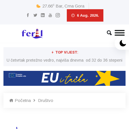
c
27.66
Bar, Crna Gora
6 Aug. 2026.
TOP VIJEST:
peni
U četvrtak pretežno vedro, najviša dnevna od 32 do 36 stepeni
U č
Početna
Društvo