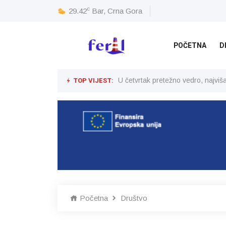
c
29.42
Bar, Crna Gora
POČETNA
D
TOP VIJEST:
U četvrtak pretežno vedro, najvi
Početna
Društvo