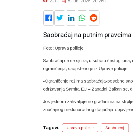
221
5 Jun, 2026. 20:26h
Saobraćaj na putnim pravcima u
Foto: Uprava poliicje
Saobraćaj će se sjutra, u subotu šestog juna,
ograničenja, saopšteno je iz Uprave policije.
-Ograničenje režima saobraćaja-posebne saob
održavanja Samita EU – Zapadni Balkan se, dak
Još jednom zahvaljujemo građanima na strpljen
značajnog međunarodnog događaja-objavljeno j
Tagovi:
Uprava policije
Saobraćaj