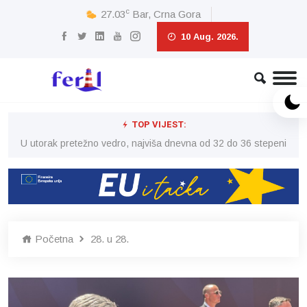
c
27.03
Bar, Crna Gora
10 Aug. 2026.
TOP VIJEST:
eni
U utorak pretežno vedro, najviša dnevna od 32 do 36 stepeni
U 
Početna
28. u 28.