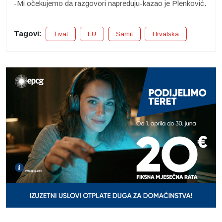
-Mi očekujemo da razgovori napreduju-kazao je Plenković.
Tagovi:
Tivat
EU
Samit
Hrvatska