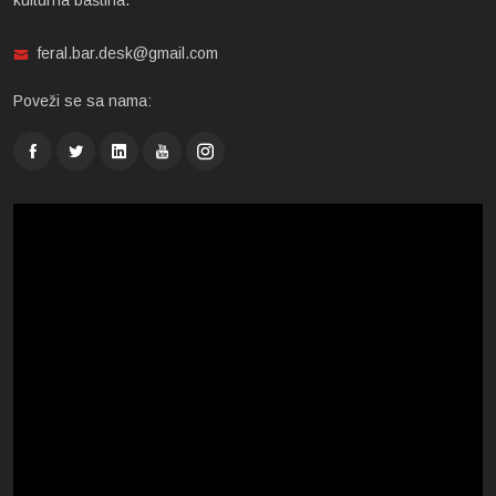
kulturna baština.
feral.bar.desk@gmail.com
Poveži se sa nama: