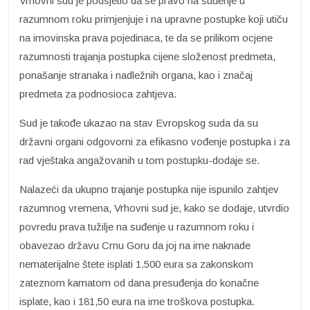
Vrhovni sud je podsjetio da se pravo na suđenje u
razumnom roku primjenjuje i na upravne postupke koji utiču
na imovinska prava pojedinaca, te da se prilikom ocjene
razumnosti trajanja postupka cijene složenost predmeta,
ponašanje stranaka i nadležnih organa, kao i značaj
predmeta za podnosioca zahtjeva.
Sud je takođe ukazao na stav Evropskog suda da su
državni organi odgovorni za efikasno vođenje postupka i za
rad vještaka angažovanih u tom postupku-dodaje se.
Nalazeći da ukupno trajanje postupka nije ispunilo zahtjev
razumnog vremena, Vrhovni sud je, kako se dodaje, utvrdio
povredu prava tužilje na suđenje u razumnom roku i
obavezao državu Crnu Goru da joj na ime naknade
nematerijalne štete isplati 1.500 eura sa zakonskom
zateznom kamatom od dana presuđenja do konačne
isplate, kao i 181,50 eura na ime troškova postupka.