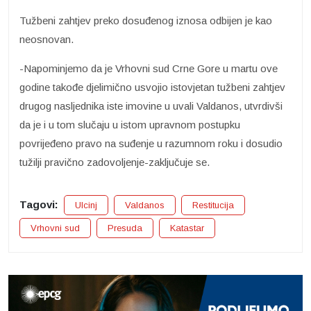
Tužbeni zahtjev preko dosuđenog iznosa odbijen je kao
neosnovan.
-Napominjemo da je Vrhovni sud Crne Gore u martu ove
godine takođe djelimično usvojio istovjetan tužbeni zahtjev
drugog nasljednika iste imovine u uvali Valdanos, utvrdivši
da je i u tom slučaju u istom upravnom postupku
povrijeđeno pravo na suđenje u razumnom roku i dosudio
tužilji pravično zadovoljenje-zaključuje se.
Tagovi:
Ulcinj
Valdanos
Restitucija
Vrhovni sud
Presuda
Katastar