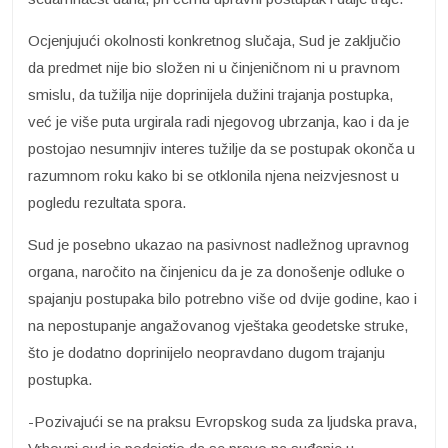
Ocjenjujući okolnosti konkretnog slučaja, Sud je zaključio
da predmet nije bio složen ni u činjeničnom ni u pravnom
smislu, da tužilja nije doprinijela dužini trajanja postupka,
već je više puta urgirala radi njegovog ubrzanja, kao i da je
postojao nesumnjiv interes tužilje da se postupak okonča u
razumnom roku kako bi se otklonila njena neizvjesnost u
pogledu rezultata spora.
Sud je posebno ukazao na pasivnost nadležnog upravnog
organa, naročito na činjenicu da je za donošenje odluke o
spajanju postupaka bilo potrebno više od dvije godine, kao i
na nepostupanje angažovanog vještaka geodetske struke,
što je dodatno doprinijelo neopravdano dugom trajanju
postupka.
-Pozivajući se na praksu Evropskog suda za ljudska prava,