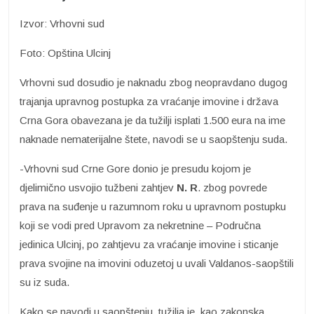
Izvor: Vrhovni sud
Foto: Opština Ulcinj
Vrhovni sud dosudio je naknadu zbog neopravdano dugog
trajanja upravnog postupka za vraćanje imovine i država
Crna Gora obavezana je da tužilji isplati 1.500 eura na ime
naknade nematerijalne štete, navodi se u saopštenju suda.
-Vrhovni sud Crne Gore donio je presudu kojom je
djelimično usvojio tužbeni zahtjev
N. R
. zbog povrede
prava na suđenje u razumnom roku u upravnom postupku
koji se vodi pred Upravom za nekretnine – Područna
jedinica Ulcinj, po zahtjevu za vraćanje imovine i sticanje
prava svojine na imovini oduzetoj u uvali Valdanos-saopštili
su iz suda.
Kako se navodi u saopštenju, tužilja je, kao zakonska