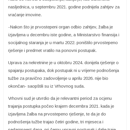
nasljednica, u septembru 2021. godine podnijela zahtjev za
vraćanje imovine.
-Nakon što je prvostepeni organ odbio zahtjev, žalba je
izjavljena u decembru iste godine, a Ministarstvo finansija i
socijalnog staranja je u martu 2022. poništilo prvostepeno
rješenje i predmet vratilo na ponovni postupak.
Uprava za nekretnine je u oktobru 2024. donijela rješenje o
spajanju postupaka, dok postupak ni u vrijeme podnošenja
tužbe za pravično zadovoljenje u aprilu 2026. nije bio
okončan- saopštili su iz Vrhovnog suda.
Vrhovni sud je utvrdio da je relevantni period za ocjenu
trajanja postupka počeo krajem decembra 2021. kada je
izjavljena žalba na prvostepeno rješenje, te da je do
podnošenja tužbe trajao četiri godine, tri mjeseca i
sedamnaest dana, pri čemu upravni postupak i dalje traje.