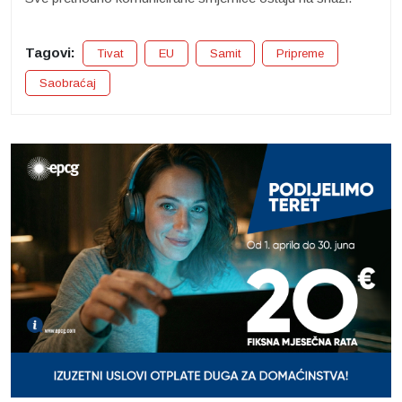
Tagovi:
Tivat
EU
Samit
Pripreme
Saobraćaj