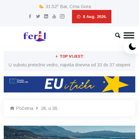
c
31.52
Bar, Crna Gora
8 Aug. 2026.
TOP VIJEST:
eni
U subotu pretežno vedro, najviša dnevna od 33 do 37 stepeni
U 
Početna
28. u 28.