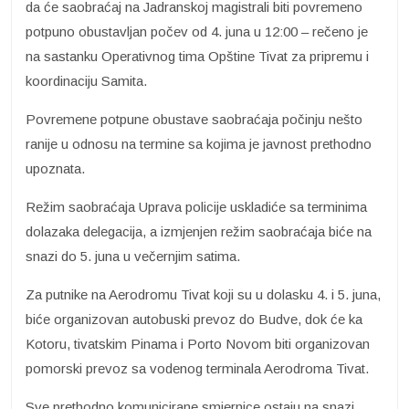
da će saobraćaj na Jadranskoj magistrali biti povremeno
potpuno obustavljan počev od 4. juna u 12:00 – rečeno je
na sastanku Operativnog tima Opštine Tivat za pripremu i
koordinaciju Samita.
Povremene potpune obustave saobraćaja počinju nešto
ranije u odnosu na termine sa kojima je javnost prethodno
upoznata.
Režim saobraćaja Uprava policije uskladiće sa terminima
dolazaka delegacija, a izmjenjen režim saobraćaja biće na
snazi do 5. juna u večernjim satima.
Za putnike na Aerodromu Tivat koji su u dolasku 4. i 5. juna,
biće organizovan autobuski prevoz do Budve, dok će ka
Kotoru, tivatskim Pinama i Porto Novom biti organizovan
pomorski prevoz sa vodenog terminala Aerodroma Tivat.
Sve prethodno komunicirane smjernice ostaju na snazi.