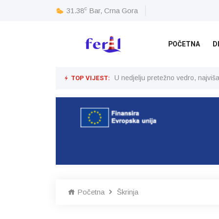
c
31.38
Bar, Crna Gora
POČETNA
D
TOP VIJEST:
U nedjelju pretežno vedro, najvi
Početna
Škrinja