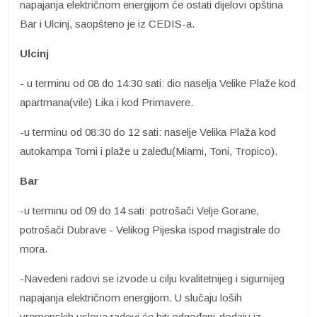
napajanja električnom energijom će ostati dijelovi opština
Bar i Ulcinj, saopšteno je iz CEDIS-a.
Ulcinj
- u terminu od 08 do 14:30 sati: dio naselja Velike Plaže kod
apartmana(vile) Lika i kod Primavere.
-u terminu od 08:30 do 12 sati: naselje Velika Plaža kod
autokampa Tomi i plaže u zaleđu(Miami, Toni, Tropico).
Bar
-u terminu od 09 do 14 sati: potrošači Velje Gorane,
potrošači Dubrave - Velikog Pijeska ispod magistrale do
mora.
-Navedeni radovi se izvode u cilju kvalitetnijeg i sigurnijeg
napajanja električnom energijom. U slučaju loših
vremenskih uslova radovi će biti odgođeni-dodaju iz