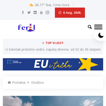
c
28.77
Bar, Crna Gora
6 Aug. 2026.
TOP VIJEST:
peni
U četvrtak pretežno vedro, najviša dnevna od 32 do 36 stepeni
U č
Početna
Društvo