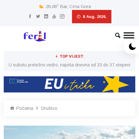
c
26.08
Bar, Crna Gora
8 Aug. 2026.
TOP VIJEST:
eni
U subotu pretežno vedro, najviša dnevna od 33 do 37 stepeni
U 
Početna
Društvo