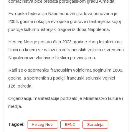
domaćinstva biće predata portugalskom gradu Almeida.
Evropska federacija Napoleonovih gradova osnovana je
2004. godine i okuplja evropske gradove i teritorije na kojoj
postoje kulturno-istorijski tragovi iz doba Napoleona.
Herceg Novi je postao član 2023. godine zbog lokaliteta na
Ilinici na kojem se nalazi grob francuskih vojnika iz vremena
Napoleonove vladavine Ilirskim provincijama.
Radi se o spomeniku francuskim vojnicima poginulim 1806.
godine, a spomenik su podigli francuski solunski vojnici
126. odreda.
Organizaciju manifestacije podržalo je Ministarstvo kulture i
medija.
Tagovi:
Herceg Novi
EFNC
Saradnja