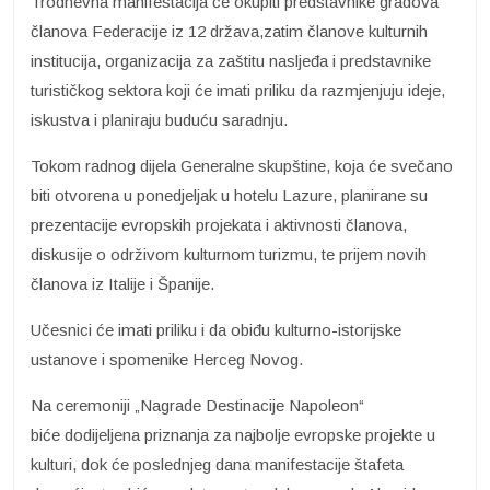
Trodnevna manifestacija će okupiti predstavnike gradova
članova Federacije iz 12 država,zatim članove kulturnih
institucija, organizacija za zaštitu nasljeđa i predstavnike
turističkog sektora koji će imati priliku da razmjenjuju ideje,
iskustva i planiraju buduću saradnju.
Tokom radnog dijela Generalne skupštine, koja će svečano
biti otvorena u ponedjeljak u hotelu Lazure, planirane su
prezentacije evropskih projekata i aktivnosti članova,
diskusije o održivom kulturnom turizmu, te prijem novih
članova iz Italije i Španije.
Učesnici će imati priliku i da obiđu kulturno-istorijske
ustanove i spomenike Herceg Novog.
Na ceremoniji „Nagrade Destinacije Napoleon“
biće dodijeljena priznanja za najbolje evropske projekte u
kulturi, dok će poslednjeg dana manifestacije štafeta