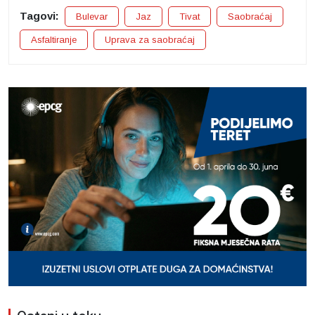
Tagovi:
Bulevar
Jaz
Tivat
Saobraćaj
Asfaltiranje
Uprava za saobraćaj