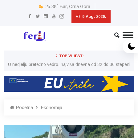
c
25.38
Bar, Crna Gora
9 Aug. 2026.
TOP VIJEST:
eni
U nedjelju pretežno vedro, najviša dnevna od 32 do 36 stepeni
U 
Početna
Ekonomija