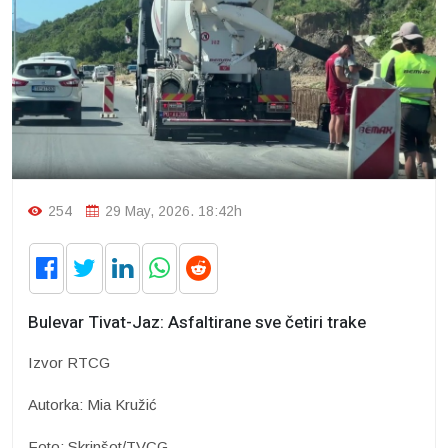
254
29 May, 2026. 18:42h
Bulevar Tivat-Jaz: Asfaltirane sve četiri trake
Izvor RTCG
Autorka: Mia Kružić
Foto: Skrinšot/TVCG