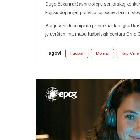
Dugo čekani državni trofej u seniorskoj konkur
koji su doprinijeli podvigu, upisane zlatnim sl
Bar je već decenijama prepoznat kao grad koš
je uvršten i na mapu fudbalskih centara Crne 
Tagovi:
Fudbal
Mornar
Kup Crne