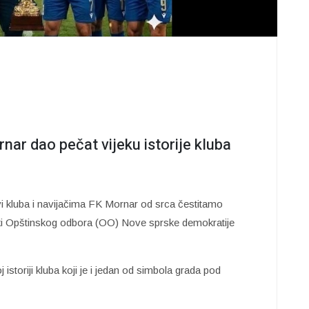
ar dao pečat vijeku istorije kluba
i kluba i navijačima FK Mornar od srca čestitamo
tki Opštinskog odbora (OO) Nove sprske demokratije
istoriji kluba koji je i jedan od simbola grada pod