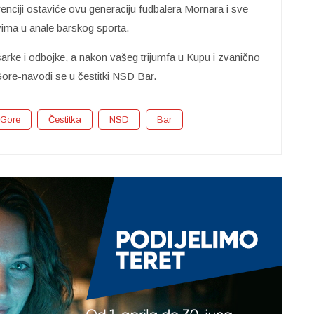
enciji ostaviće ovu generaciju fudbalera Mornara i sve
ovima u anale barskog sporta.
arke i odbojke, a nakon vašeg trijumfa u Kupu i zvanično
Gore-navodi se u čestitki NSD Bar.
 Gore
Čestitka
NSD
Bar