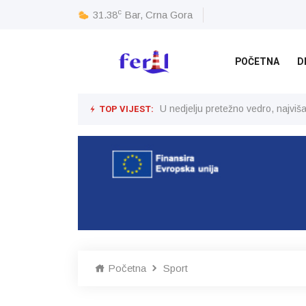
c
31.38
Bar, Crna Gora
POČETNA
D
TOP VIJEST:
U nedjelju pretežno vedro, najvi
Početna
Sport