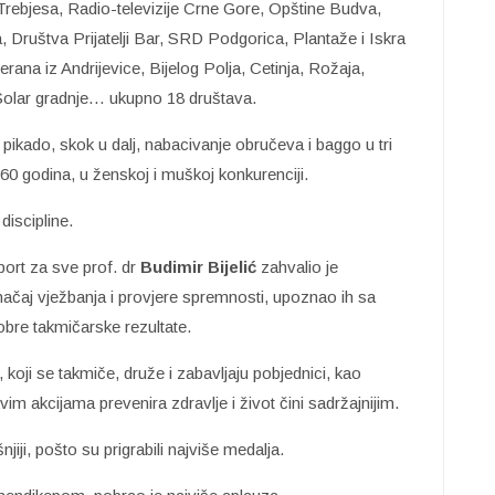
 Trebjesa, Radio-televizije Crne Gore, Opštine Budva,
ja, Društva Prijatelji Bar, SRD Podgorica, Plantaže i Iskra
rana iz Andrijevice, Bijelog Polja, Cetinja, Rožaja,
 Solar gradnje… ukupno 18 društava.
, pikado, skok u dalj, nabacivanje obručeva i baggo u tri
 60 godina, u ženskoj i muškoj konkurenciji.
discipline.
ort za sve prof. dr
Budimir Bijelić
zahvalio je
čaj vježbanja i provjere spremnosti, upoznao ih sa
bre takmičarske rezultate.
, koji se takmiče, druže i zabavljaju pobjednici, kao
m akcijama prevenira zdravlje i život čini sadržajnijim.
jiji, pošto su prigrabili najviše medalja.