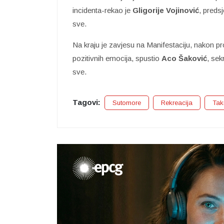
incidenta-rekao je
Gligorije Vojinović
, preds
sve.
Na kraju je zavjesu na Manifestaciju, nakon pr
pozitivnih emocija, spustio
Aco Šaković
, sek
sve.
Tagovi:
Sutomore
Rekreacija
Tak