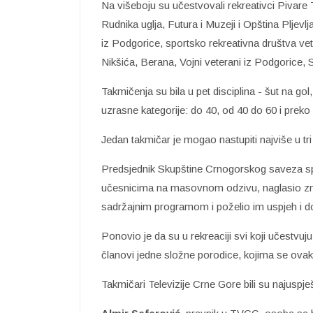
Na višeboju su učestvovali rekreativci Pivare
Rudnika uglja, Futura i Muzeji i Opština Pljevl
iz Podgorice, sportsko rekreativna društva vete
Nikšića, Berana, Vojni veterani iz Podgorice,
Takmičenja su bila u pet disciplina - šut na gol
uzrasne kategorije: do 40, od 40 do 60 i preko
Jedan takmičar je mogao nastupiti najviše u tri 
Predsjednik Skupštine Crnogorskog saveza sp
učesnicima na masovnom odzivu, naglasio zna
sadržajnim programom i poželio im uspjeh i do
Ponovio je da su u rekreaciji svi koji učestvuju
članovi jedne složne porodice, kojima se ovakvi
Takmičari Televizije Crne Gore bili su najuspješn