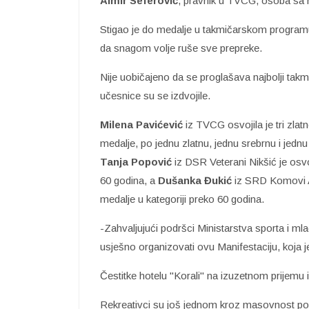
Almir Seferović
, pravnik u TVCG, osoba sa 
Stigao je do medalje u takmičarskom programu,
da snagom volje ruše sve prepreke.
Nije uobičajeno da se proglašava najbolji takmi
učesnice su se izdvojile.
Milena Pavićević
iz TVCG osvojila je tri zlat
medalje, po jednu zlatnu, jednu srebrnu i jednu
Tanja Popović
iz DSR Veterani Nikšić je osvoj
60 godina, a
Dušanka Đukić
iz SRD Komovi And
medalje u kategoriji preko 60 godina.
-Zahvaljujući podršci Ministarstva sporta i m
usješno organizovati ovu Manifestaciju, koja 
Čestitke hotelu "Korali" na izuzetnom prijemu 
Rekreativci su još jednom kroz masovnost pok