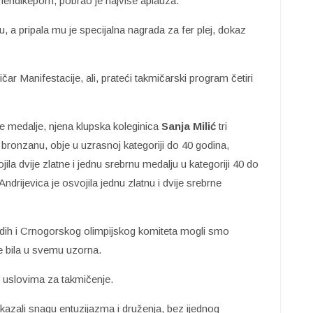
hendikepom, pobrao je najviše aplauza.
 a pripala mu je specijalna nagrada za fer plej, dokaz
čar Manifestacije, ali, prateći takmičarski program četiri
ne medalje, njena klupska koleginica
Sanja Milić
tri
 bronzanu, obje u uzrasnoj kategoriji do 40 godina,
ila dvije zlatne i jednu srebrnu medalju u kategoriji 40 do
rijevica je osvojila jednu zlatnu i dvije srebrne
ladih i Crnogorskog olimpijskog komiteta mogli smo
je bila u svemu uzorna.
i uslovima za takmičenje.
azali snagu entuzijazma i druženja, bez ijednog