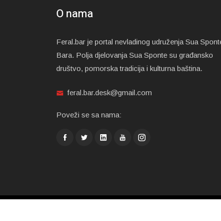
O nama
Feral.bar je portal nevladinog udruženja Sua Spont
Bara. Polja djelovanja Sua Sponte su građansko
društvo, pomorska tradicija i kulturna baština.
feral.bar.desk@gmail.com
Poveži se sa nama:
© Feral BAR | Sva prava zadržana