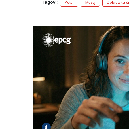
Tagovi:
Kotor
Muzej
Dobrotska č