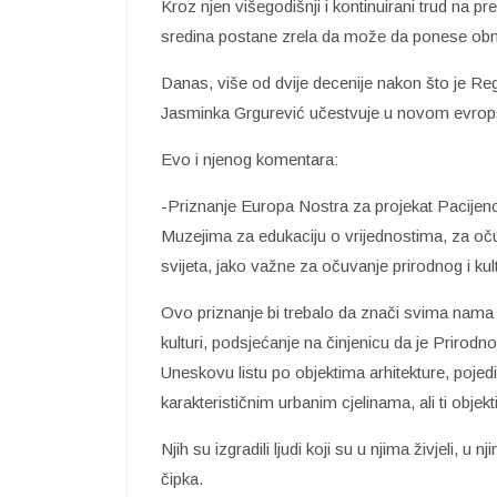
Kroz njen višegodišnji i kontinuirani trud na pr
sredina postane zrela da može da ponese obno
Danas, više od dvije decenije nakon što je R
Jasminka Grgurević učestvuje u novom evrops
Evo i njenog komentara:
-Priznanje Europa Nostra za projekat Pacijen
Muzejima za edukaciju o vrijednostima, za očuv
svijeta, jako važne za očuvanje prirodnog i kul
Ovo priznanje bi trebalo da znači svima nama i 
kulturi, podsjećanje na činjenicu da je Prirodn
Uneskovu listu po objektima arhitekture, poje
karakterističnim urbanim cjelinama, ali ti objekt
Njih su izgradili ljudi koji su u njima živjeli, u
čipka.