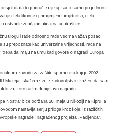
podsjetnik da to područje nije upisano samo po jednom
vanje djela likovne i primijenjene umjetnosti, djela
 su ostvarile značajan uticaj na unutrašnjost.
važnu ulogu i rade odnosno rade veoma važan posao
e su prepoznate kao univerzalne vrijednosti, rade na
vi treba da imaju na umu kad govore o nagradi Europa
gionalnom zavodu za zaštitu spomenika koji je 2002.
a OJU Muzeja, iskažem svoje zadovoljstvo i kažem da sam
olektiv u kom radim dobije ovu nagradu-.
a Nostra” biće održana 28. maja u Nikoziji na Kipru, a
odom nastavlja seriju priloga kroz koje, iz različitih
 evropske nagrade i nagrađenog projekta „Pacijenca”.