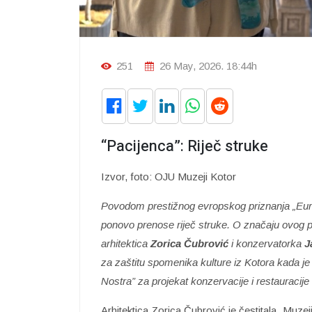
251
26 May, 2026. 18:44h
“Pacijenca”: Riječ struke
Izvor, foto: OJU Muzeji Kotor
Povodom prestižnog evropskog priznanja „Europ
ponovo prenose riječ struke. O značaju ovog pri
arhitektica
Zorica Čubrović
i konzervatorka
J
za zaštitu spomenika kulture iz Kotora kada je
Nostra” za projekat konzervacije i restauracij
Arhitektica Zorica Čubrović je čestitala „Muzeji