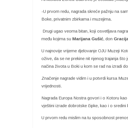
-U prvom redu, nagrada skreće pažnju na sam
Boke, privatnim zbirkama i muzejima.
Drugi ugao veoma bitan, koji osvetljava nagr
među kojima su
Marijana Gušić
, don
Gracij
U najnovije vrijeme djelovanje OJU Muzeji Kotor
ožive, da se ne prekine nit njenog trajanja što
načina života u Boki u kom se rad na izradi do
Značenje nagrade vidim i u potvrdi kursa Muzeja
vrijednosti.
Nagrada Europa Nostra govori i o Kotoru kao sr
vještini izrade dobrotske čipke, kao i o sredini k
U prvom redu mislim na tu sposobnost prenosi