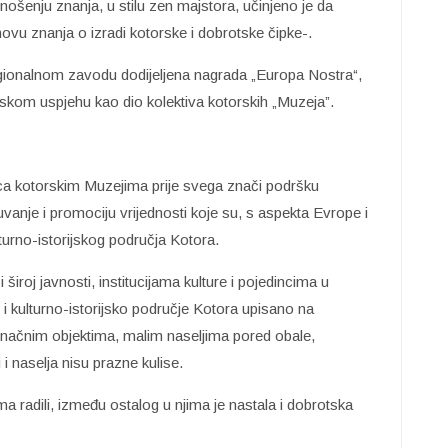
enošenju znanja, u stilu zen majstora, učinjeno je da
vu znanja o izradi kotorske i dobrotske čipke-.
egionalnom zavodu dodijeljena nagrada „Europa Nostra“,
kom uspjehu kao dio kolektiva kotorskih „Muzeja”.
ca kotorskim Muzejima prije svega znači podršku
anje i promociju vrijednosti koje su, s aspekta Evrope i
turno-istorijskog područja Kotora.
široj javnosti, institucijama kulture i pojedincima u
o i kulturno-istorijsko područje Kotora upisano na
dinačnim objektima, malim naseljima pored obale,
i i naselja nisu prazne kulise.
 njima radili, između ostalog u njima je nastala i dobrotska