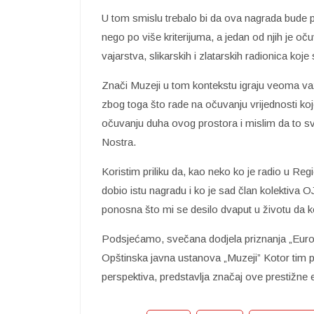
U tom smislu trebalo bi da ova nagrada bude 
nego po više kriterijuma, a jedan od njih je oču
vajarstva, slikarskih i zlatarskih radionica koje
Znači Muzeji u tom kontekstu igraju veoma 
zbog toga što rade na očuvanju vrijednosti koj
očuvanju duha ovog prostora i mislim da to s
Nostra.
Koristim priliku da, kao neko ko je radio u Re
dobio istu nagradu i ko je sad član kolektiv
ponosna što mi se desilo dvaput u životu da k
Podsjećamo, svečana dodjela priznanja „Europ
Opštinska javna ustanova „Muzeji” Kotor tim pov
perspektiva, predstavlja značaj ove prestižne