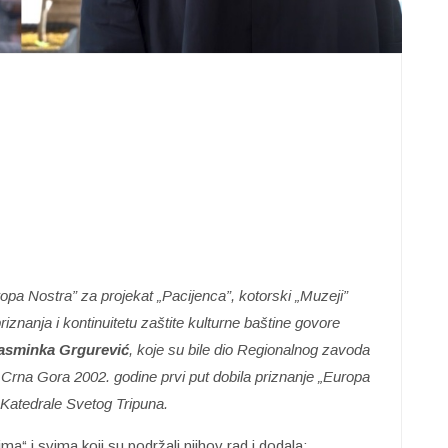
a Nostra” za projekat „Pacijenca”, kotorski „Muzeji”
znanja i kontinuitetu zaštite kulturne baštine govore
asminka Grgurević
, koje su bile dio Regionalnog zavoda
 Crna Gora 2002. godine prvi put dobila priznanje „Europa
e Katedrale Svetog Tripuna.
ma“ i svima koji su podržali njihov rad i dodala: