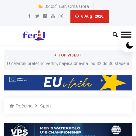
c
32.02
Bar, Crna Gora
6 Aug. 2026.
TOP VIJEST:
peni
U četvrtak pretežno vedro, najviša dnevna od 32 do 36 stepeni
U č
Početna
Sport