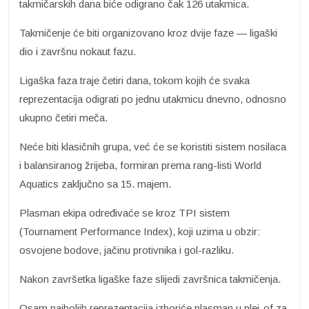
takmičarskih dana biće odigrano čak 126 utakmica.
Takmičenje će biti organizovano kroz dvije faze — ligaški
dio i završnu nokaut fazu.
Ligaška faza traje četiri dana, tokom kojih će svaka
reprezentacija odigrati po jednu utakmicu dnevno, odnosno
ukupno četiri meča.
Neće biti klasičnih grupa, već će se koristiti sistem nosilaca
i balansiranog žrijeba, formiran prema rang-listi World
Aquatics zaključno sa 15. majem.
Plasman ekipa određivaće se kroz TPI sistem
(Tournament Performance Index), koji uzima u obzir:
osvojene bodove, jačinu protivnika i gol-razliku.
Nakon završetka ligaške faze slijedi završnica takmičenja.
Osam najboljih reprezentacija izboriće plasman u plej-of za