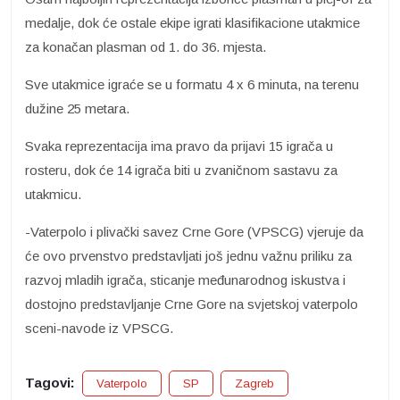
medalje, dok će ostale ekipe igrati klasifikacione utakmice
za konačan plasman od 1. do 36. mjesta.
Sve utakmice igraće se u formatu 4 x 6 minuta, na terenu
dužine 25 metara.
Svaka reprezentacija ima pravo da prijavi 15 igrača u
rosteru, dok će 14 igrača biti u zvaničnom sastavu za
utakmicu.
-Vaterpolo i plivački savez Crne Gore (VPSCG) vjeruje da
će ovo prvenstvo predstavljati još jednu važnu priliku za
razvoj mladih igrača, sticanje međunarodnog iskustva i
dostojno predstavljanje Crne Gore na svjetskoj vaterpolo
sceni-navode iz VPSCG.
Tagovi:
Vaterpolo
SP
Zagreb