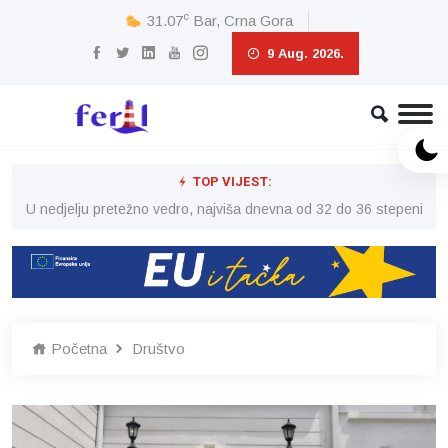
c
31.07
Bar, Crna Gora
9 Aug. 2026.
TOP VIJEST:
eni
U nedjelju pretežno vedro, najviša dnevna od 32 do 36 stepeni
U 
Početna
Društvo