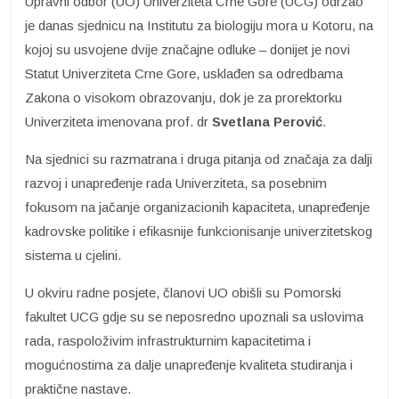
Upravni odbor (UO) Univerziteta Crne Gore (UCG) održao
je danas sjednicu na Institutu za biologiju mora u Kotoru, na
kojoj su usvojene dvije značajne odluke – donijet je novi
Statut Univerziteta Crne Gore, usklađen sa odredbama
Zakona o visokom obrazovanju, dok je za prorektorku
Univerziteta imenovana prof. dr
Svetlana Perović
.
Na sjednici su razmatrana i druga pitanja od značaja za dalji
razvoj i unapređenje rada Univerziteta, sa posebnim
fokusom na jačanje organizacionih kapaciteta, unapređenje
kadrovske politike i efikasnije funkcionisanje univerzitetskog
sistema u cjelini.
U okviru radne posjete, članovi UO obišli su Pomorski
fakultet UCG gdje su se neposredno upoznali sa uslovima
rada, raspoloživim infrastrukturnim kapacitetima i
mogućnostima za dalje unapređenje kvaliteta studiranja i
praktične nastave.