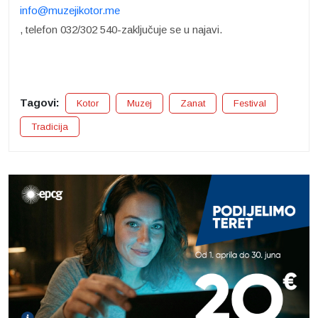
info@muzejikotor.me
, telefon 032/302 540-zaključuje se u najavi.
Tagovi:
Kotor
Muzej
Zanat
Festival
Tradicija