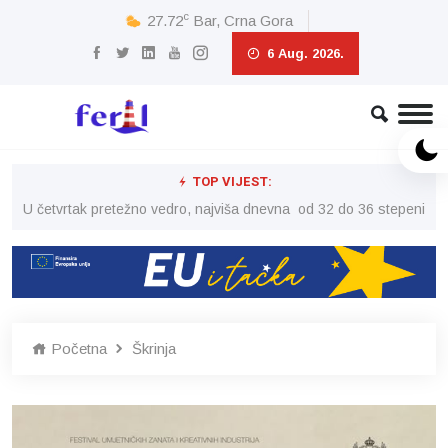
c
27.72
Bar, Crna Gora
6 Aug. 2026.
TOP VIJEST:
peni
U četvrtak pretežno vedro, najviša dnevna od 32 do 36 stepeni
U č
Početna
Škrinja