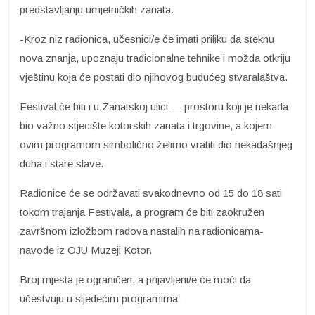
predstavljanju umjetničkih zanata.
-Kroz niz radionica, učesnici/e će imati priliku da steknu
nova znanja, upoznaju tradicionalne tehnike i možda otkriju
vještinu koja će postati dio njihovog budućeg stvaralaštva.
Festival će biti i u Zanatskoj ulici — prostoru koji je nekada
bio važno stjecište kotorskih zanata i trgovine, a kojem
ovim programom simbolično želimo vratiti dio nekadašnjeg
duha i stare slave.
Radionice će se održavati svakodnevno od 15 do 18 sati
tokom trajanja Festivala, a program će biti zaokružen
završnom izložbom radova nastalih na radionicama-
navode iz OJU Muzeji Kotor.
Broj mjesta je ograničen, a prijavljeni/e će moći da
učestvuju u sljedećim programima: