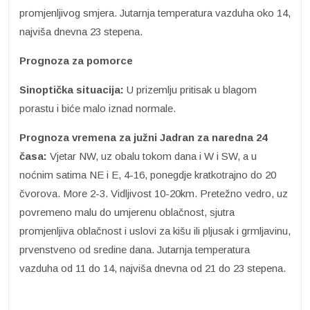
promjenljivog smjera. Jutarnja temperatura vazduha oko 14,
najviša dnevna 23 stepena.
Prognoza za pomorce
Sinoptička situacija:
U prizemlju pritisak u blagom
porastu i biće malo iznad normale.
Prognoza vremena za južni Jadran za naredna 24
časa:
Vjetar NW, uz obalu tokom dana i W i SW, a u
noćnim satima NE i E, 4-16, ponegdje kratkotrajno do 20
čvorova. More 2-3. Vidljivost 10-20km. Pretežno vedro, uz
povremeno malu do umjerenu oblačnost, sjutra
promjenljiva oblačnost i uslovi za kišu ili pljusak i grmljavinu,
prvenstveno od sredine dana. Jutarnja temperatura
vazduha od 11 do 14, najviša dnevna od 21 do 23 stepena.