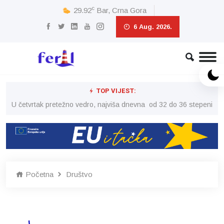
c
29.92
Bar, Crna Gora
6 Aug. 2026.
TOP VIJEST:
peni
U četvrtak pretežno vedro, najviša dnevna od 32 do 36 stepeni
U č
Početna
Društvo