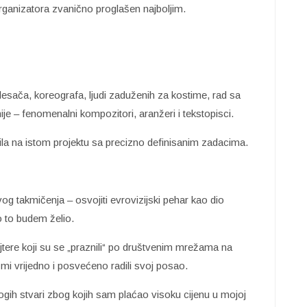
organizatora zvanično proglašen najboljim.
plesača, koreografa, ljudi zaduženih za kostime, rad sa
je – fenomenalni kompozitori, aranžeri i tekstopisci.
adila na istom projektu sa precizno definisanim zadacima.
vog takmičenja – osvojiti evrovizijski pehar kao dio
 to budem želio.
tere koji su se „praznili“ po društvenim mrežama na
mi vrijedno i posvećeno radili svoj posao.
gih stvari zbog kojih sam plaćao visoku cijenu u mojoj