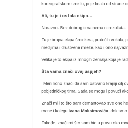
koreografskom smislu, prije finala od strane 
Ali, tu je i ostala ekipa…
Naravno. Bez dobrog tima nema ni rezultata.
Tu je brojna ekipa šminkera, pratećih vokala, 
medijima i društvene mreže, kao i ono najvažni
Velika je to ekipa iz mnogih zemalja koja je r
Šta vama znači ovaj uspjeh?
-Meni lično znači da sam ostvario krajnji cilj o
pobjedničkog tima. Sada se mogu i povući ako
Znači mi i to što sam demantovao sve one hej
mene i kolegu
Ivana Maksimovića
, dok smo 
Takođe, znači mi što sam bio u pravu oko mno