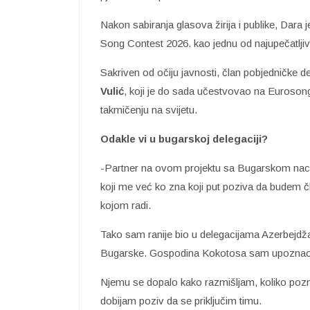
Nakon sabiranja glasova žirija i publike, Dara j
Song Contest 2026. kao jednu od najupečatljivi
Sakriven od očiju javnosti, član pobjedničke d
Vulić
, koji je do sada učestvovao na Euroson
takmičenju na svijetu.
Odakle vi u bugarskoj delegaciji?
-Partner na ovom projektu sa Bugarskom naci
koji me već ko zna koji put poziva da budem čl
kojom radi.
Tako sam ranije bio u delegacijama Azerbejdža
Bugarske. Gospodina Kokotosa sam upoznao r
Njemu se dopalo kako razmišljam, koliko poz
dobijam poziv da se priključim timu.