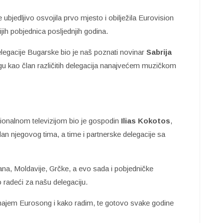
e ubjedljivo osvojila prvo mjesto i obilježila Eurovision
jih pobjednica posljednjih godina.
elegacije Bugarske bio je naš poznati novinar
Sabrija
gu kao član različitih delegacija nanajvećem muzičkom
onalnom televizijom bio je gospodin
Ilias Kokotos
,
an njegovog tima, a time i partnerske delegacije sa
na, Moldavije, Grčke, a evo sada i pobjedničke
adeći za našu delegaciju.
najem Eurosong i kako radim, te gotovo svake godine