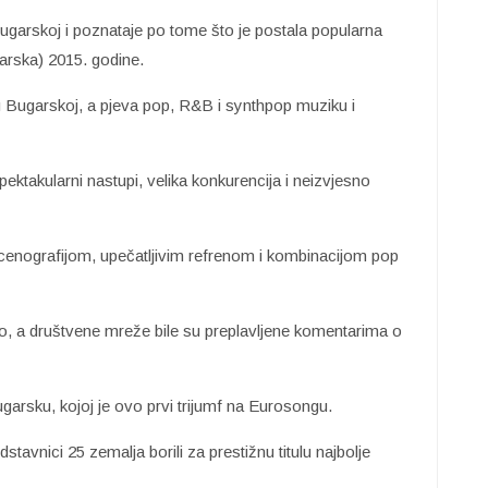
ugarskoj i poznataje po tome što je postala popularna
rska) 2015. godine.
u Bugarskoj, a pjeva pop, R&B i synthpop muziku i
ektakularni nastupi, velika konkurencija i neizvjesno
enografijom, upečatljivim refrenom i kombinacijom pop
o, a društvene mreže bile su preplavljene komentarima o
ugarsku, kojoj je ovo prvi trijumf na Eurosongu.
stavnici 25 zemalja borili za prestižnu titulu najbolje