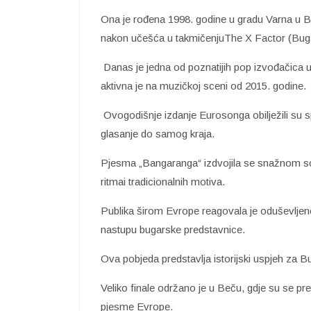
Ona je rođena 1998. godine u gradu Varna u B
nakon učešća u takmičenjuThe X Factor (Buga
Danas je jedna od poznatijih pop izvođačica 
aktivna je na muzičkoj sceni od 2015. godine.
Ovogodišnje izdanje Eurosonga obilježili su sp
glasanje do samog kraja.
Pjesma „Bangaranga“ izdvojila se snažnom sc
ritmai tradicionalnih motiva.
Publika širom Evrope reagovala je oduševljen
nastupu bugarske predstavnice.
Ova pobjeda predstavlja istorijski uspjeh za B
Veliko finale održano je u Beču, gdje su se pred
pjesme Evrope.