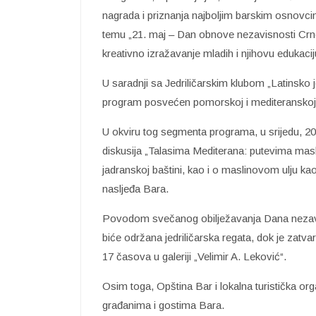
nagrada i priznanja najboljim barskim osnovci
temu „21. maj – Dan obnove nezavisnosti Crne
kreativno izražavanje mladih i njihovu edukac
U saradnji sa Jedriličarskim klubom „Latinsko j
program posvećen pomorskoj i mediteranskoj 
U okviru tog segmenta programa, u srijedu, 2
diskusija „Talasima Mediterana: putevima maslinov
jadranskoj baštini, kao i o maslinovom ulju ka
nasljeđa Bara.
Povodom svečanog obilježavanja Dana nezavis
biće održana jedriličarska regata, dok je zat
17 časova u galeriji „Velimir A. Leković“.
Osim toga, Opština Bar i lokalna turistička or
građanima i gostima Bara.