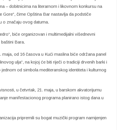
ma – dobitnicima na literarnom i likovnom konkursu na
 Gore“, čime Opština Bar nastavlja da podstiče
iju o značaju ovog datuma.
edro“, biće organizovan i multimedijalni višednevni
baštini Bara.
0. maja, od 16 časova u Kući maslina biće održana panel
og ulja“, na kojoj će biti riječi o tradiciji drvenih barki i
o jednom od simbola mediteranskog identiteta i kulturnog
nosti, u četvrtak, 21. maja, u barskom akvatorijumu
varanje manifestacionog programa planirano istog dana u
ganizacija pripremili su bogat muzički program namijenjen