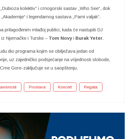
 „Dubioza kolektiv“ i crnogorski sastav „Who See“, dok
 „Akademije“ i legendarnog sastava „Parni valjak“.
ma prilagođenim mlađoj publici, kada će nastupiti DJ
e iz Njemačke i Turske –
Tom Novy
i
Burak Yeter
.
udu dio programa kojim se obilježava jedan od
ije, uz zajedničko podsjećanje na vrijednosti slobode,
 Crne Gore-zaključuje se u saopštenju.
avisnosti
Proslava
Koncert
Regata