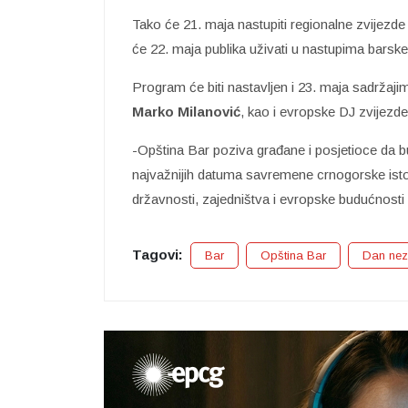
Tako će 21. maja nastupiti regionalne zvijezde
će 22. maja publika uživati u nastupima barske
Program će biti nastavljen i 23. maja sadržaji
Marko Milanović
, kao i evropske DJ zvijezd
-Opština Bar poziva građane i posjetioce da b
najvažnijih datuma savremene crnogorske istor
državnosti, zajedništva i evropske budućnosti
Tagovi:
Bar
Opština Bar
Dan nez