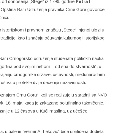
na od donošenja „Stege“ iz 1796. godine
Petra I
uju Opština Bar i Udruženje pravnika Crne Gore govoriće
nici.
istorijskom i pravnom značaju „Stege“, njenoj ulozi u
adicije, kao i značaju očuvanja kulturnog i istorijskog
Bar i Crnogorsko udruženje studenata političkih nauka
godina pod svojim nebom – od sna do stvarnosti“, u
om trajanju crnogorske države, ustavnosti, međunarodnim
uštva u protekle dvije decenije nezavisnosti.
oznajem Crnu Goru“, koji se realizuje u saradnji sa NVO
ak, 18. maja, kada je zakazano polufinalno takmičenje,
kasnije u 12 časova u Kući maslina, uz učešće
 u galeriji „Velimir A. Leković“ biće upriličena dodjela