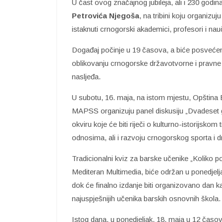
U čast ovog značajnog jubileja, ali i 230 godi
Petrovića Njegoša
, na tribini koju organiz
istaknuti crnogorski akademici, profesori i nauč
Događaj počinje u 19 časova, a biće posvećen 
oblikovanju crnogorske državotvorne i pravne tr
nasljeđa.
U subotu, 16. maja, na istom mjestu, Opština 
MAPSS organizuju panel diskusiju „Dvadeset 
okviru koje će biti riječi o kulturno-istorijsk
odnosima, ali i razvoju crnogorskog sporta i dr
Tradicionalni kviz za barske učenike „Koliko p
Mediteran Multimedia, biće održan u ponedjelj
dok će finalno izdanje biti organizovano dan 
najuspješnijih učenika barskih osnovnih škola.
Istog dana, u ponedjeljak, 18. maja u 12 časova,