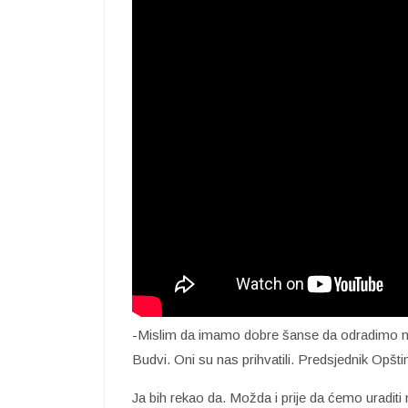
-Mislim da imamo dobre šanse da odradimo ne
Budvi. Oni su nas prihvatili. Predsjednik Opšti
Ja bih rekao da. Možda i prije da ćemo uraditi