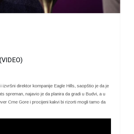
 (VIDEO)
i izvršni direktor kompanije Eagle Hills, saopštio je da je
s spreman, najavio je da planira da gradi u Budvi, a u
r Crne Gore i procijeni kakvi bi rizorti mogli tamo da