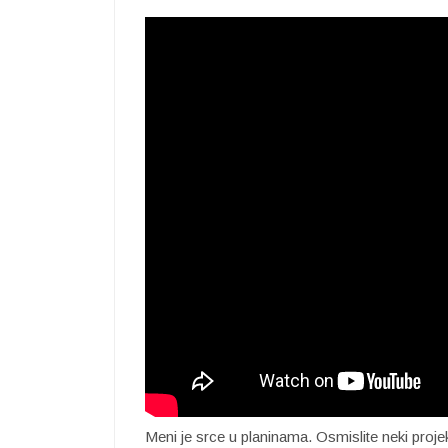
Meni je srce u planinama. Osmislite neki pr