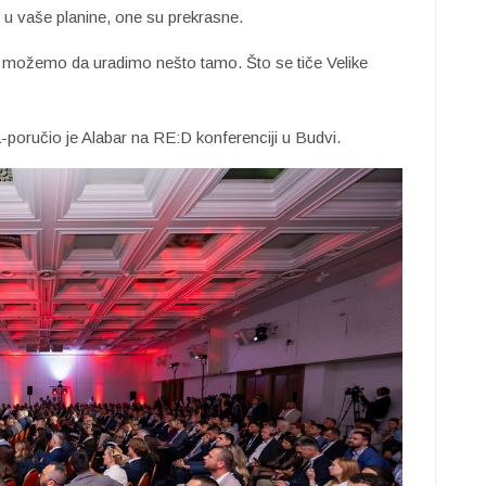
 u vaše planine, one su prekrasne.
li možemo da uradimo nešto tamo. Što se tiče Velike
-poručio je Alabar na RE:D konferenciji u Budvi.