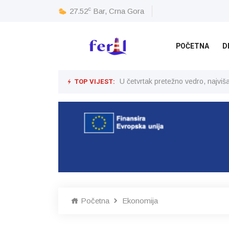
c
27.52
Bar, Crna Gora
POČETNA
D
TOP VIJEST:
U četvrtak pretežno vedro, najvi
Početna
Ekonomija