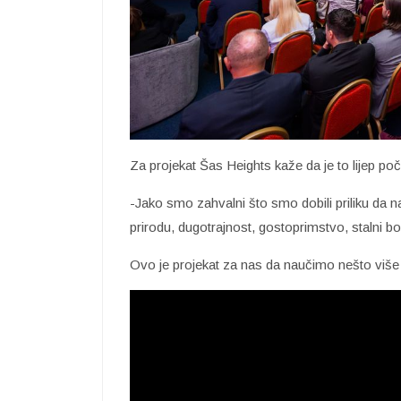
Za projekat Šas Heights kaže da je to lijep 
-Jako smo zahvalni što smo dobili priliku da 
prirodu, dugotrajnost, gostoprimstvo, stalni b
Ovo je projekat za nas da naučimo nešto više o 