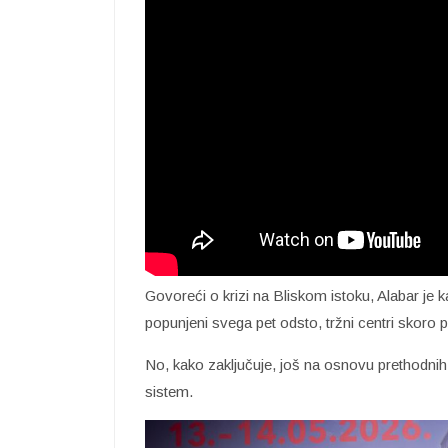
Govoreći o krizi na Bliskom istoku, Alabar je ka
popunjeni svega pet odsto, tržni centri skoro p
No, kako zaključuje, još na osnovu prethodnih 
sistem.