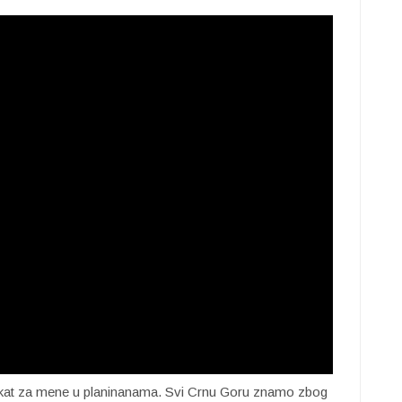
ojekat za mene u planinanama. Svi Crnu Goru znamo zbog