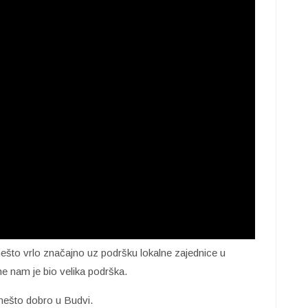
što vrlo značajno uz podršku lokalne zajednice u
ne nam je bio velika podrška.
 nešto dobro u Budvi.