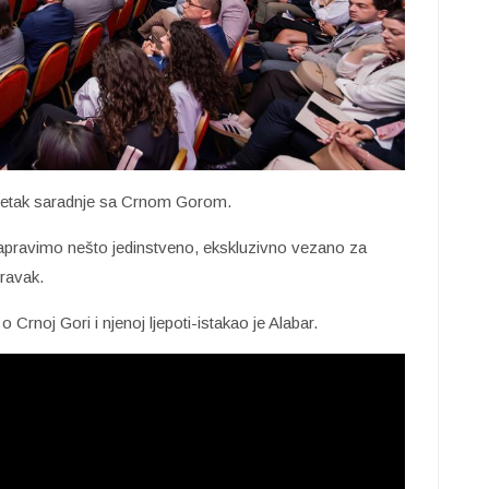
početak saradnje sa Crnom Gorom.
napravimo nešto jedinstveno, ekskluzivno vezano za
oravak.
Crnoj Gori i njenoj ljepoti-istakao je Alabar.