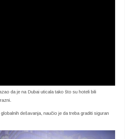
zao da je na Dubai uticala tako što su hoteli bili
razni.
globalnih dešavanja, naučio je da treba graditi siguran