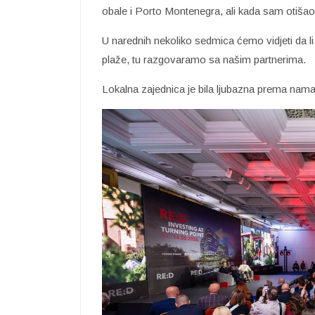
obale i Porto Montenegra, ali kada sam otišao
U narednih nekoliko sedmica ćemo vidjeti da 
plaže, tu razgovaramo sa našim partnerima.
Lokalna zajednica je bila ljubazna prema nama