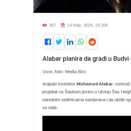
387
14 May, 2026. 19:20h
Alabar planira da gradi u Budvi
Izvor, foto: Media Biro
Arapski investitor
Mohamed Alabar
, osnivač 
projekat na Šaskom jezeru u Ulcinju Šas Height
narednim sedmicama namjerava i da obiđe sjeve
se rade.