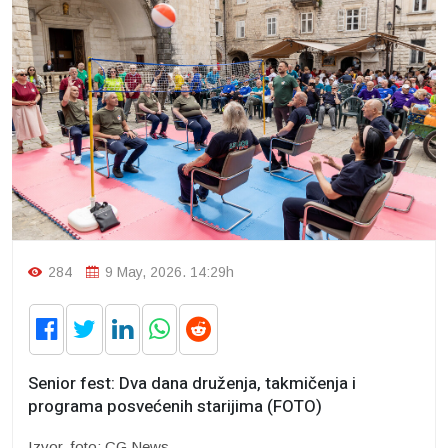
284
9 May, 2026. 14:29h
Senior fest: Dva dana druženja, takmičenja i
programa posvećenih starijima (FOTO)
Izvor, foto: CG News