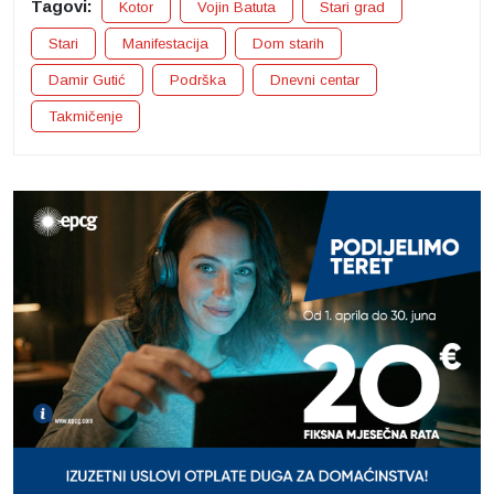
Tagovi:
Kotor
Vojin Batuta
Stari grad
Stari
Manifestacija
Dom starih
Damir Gutić
Podrška
Dnevni centar
Takmičenje