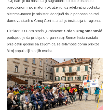
-Cilj nam je da naši stariji sugrađani što duže ostanu u
porodičnom i poznatom okruženju, uz adekvatnu podršku
sistema-naveo je ministar, dodajući da je ponosan na rad
domova starih u Crnoj Gori i saradnju institucija iz regiona.
Direktor JU Dom starih „Grabovac“
Srđan Dragomanović
podsjetio je da je ideja o organizaciji Senior festa nastala
prije četiri godine sa željom da se aktivnosti doma približe
široj populaciji starijih osoba.