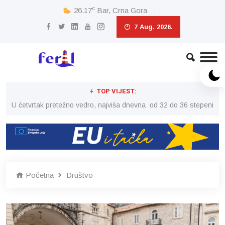
c
26.17
Bar, Crna Gora
7 Aug. 2026.
TOP VIJEST:
peni
U četvrtak pretežno vedro, najviša dnevna od 32 do 36 stepeni
U č
Početna
Društvo