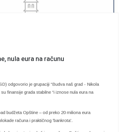
ne, nula eura na računu
) odgovorio je grupaciji “Budva naš grad - Nikola
u finansije grada stabilne “i iznose nula eura na
e pad budžeta Opštine – od preko 20 miliona eura
blokade računa i praktičnog 'bankrota'.