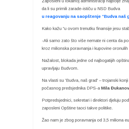
Zaposleni u lokalnoj administraciji najbolje zna
da li su primili zarade-ističu u NSD Budva
u reagovanju na saopštenje “Budva naš g
Kako kažu “u ovom trenutku finansije jesu sta
-Ali samo zato što više nemate ni centa da pod
kroz milionska poravnanja i kupovine oronulih
Nažalost, blokada jedne od najbogatijih opštin
upravljaju Budvom.
Na vlasti su 'Budva, naš grad' – trojanski ko
počasnog predsjednika DPS-a
Mila Đukanov
Potpredsjednici, sekretari i direktori djeluju
zaposleni Opštine taoci takve politike.
Žao nam je zbog poravnanja od 3,5 miliona e