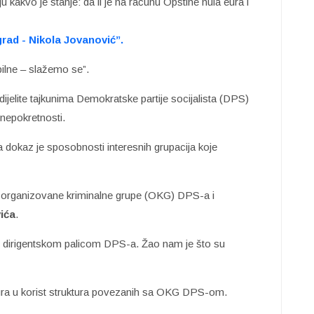
ju kakvo je stanje: da li je na računu Opštine nula eura i
rad - Nikola Jovanović”.
bilne – slažemo se”.
ijelite tajkunima Demokratske partije socijalista (DPS)
 nepokretnosti.
a dokaz je sposobnosti interesnih grupacija koje
nji organizovane kriminalne grupe (OKG) DPS-a i
ića
.
 pod dirigentskom palicom DPS-a. Žao nam je što su
ura u korist struktura povezanih sa OKG DPS-om.