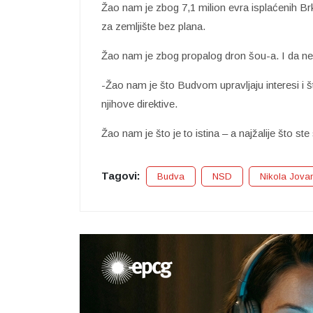
Žao nam je zbog 7,1 milion evra isplaćenih B
za zemljište bez plana.
Žao nam je zbog propalog dron šou-a. I da ne na
-Žao nam je što Budvom upravljaju interesi i
njihove direktive.
Žao nam je što je to istina – a najžalije što st
Tagovi:
Budva
NSD
Nikola Jova