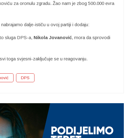
rkoviću za oronulu zgradu. Žao nam je zbog 500.000 evra
brajamo dalje-ističu u ovoj partiji i dodaju:
 što sluga DPS-a,
Nikola Jovanović
, mora da sprovodi
e svi toga svjesni-zaključuje se u reagovanju.
nović
DPS