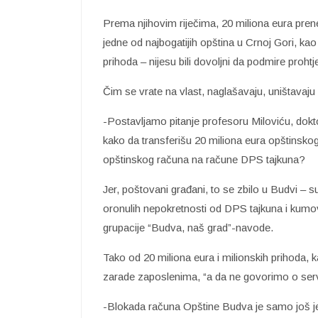
Prema njihovim riječima, 20 miliona eura pren
jedne od najbogatijih opština u Crnoj Gori, kao
prihoda – nijesu bili dovoljni da podmire proh
Čim se vrate na vlast, naglašavaju, uništava
-Postavljamo pitanje profesoru Miloviću, dokt
kako da transferišu 20 miliona eura opštinsko
opštinskog računa na račune DPS tajkuna?
Jer, poštovani građani, to se zbilo u Budvi – 
oronulih nepokretnosti od DPS tajkuna i kum
grupacije “Budva, naš grad”-navode.
Tako od 20 miliona eura i milionskih prihoda, 
zarade zaposlenima, “a da ne govorimo o serv
-Blokada računa Opštine Budva je samo još je