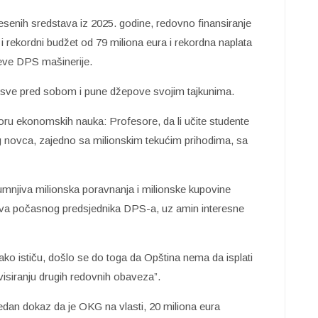
esenih sredstava iz 2025. godine, redovno finansiranje
 i rekordni budžet od 79 miliona eura i rekordna naplata
tjeve DPS mašinerije.
ju sve pred sobom i pune džepove svojim tajkunima.
oru ekonomskih nauka: Profesore, da li učite studente
g novca, zajedno sa milionskim tekućim prihodima, sa
sumnjiva milionska poravnanja i milionske kupovine
ova počasnog predsjednika DPS-a, uz amin interesne
kako ističu, došlo se do toga da Opština nema da isplati
isiranju drugih redovnih obaveza”.
dan dokaz da je OKG na vlasti, 20 miliona eura