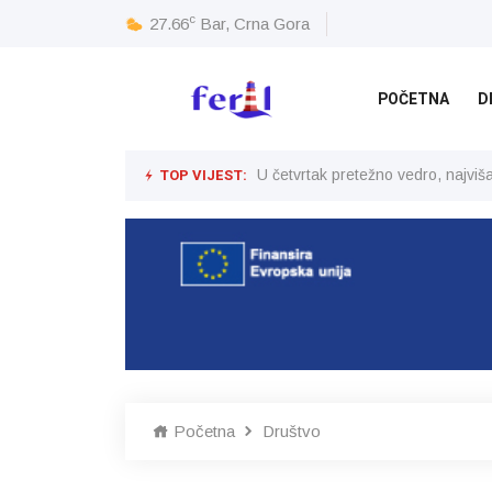
c
27.66
Bar, Crna Gora
POČETNA
D
TOP VIJEST:
U četvrtak pretežno vedro, najvi
Početna
Društvo