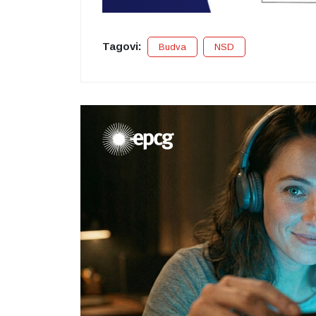
Tagovi:
Budva
NSD