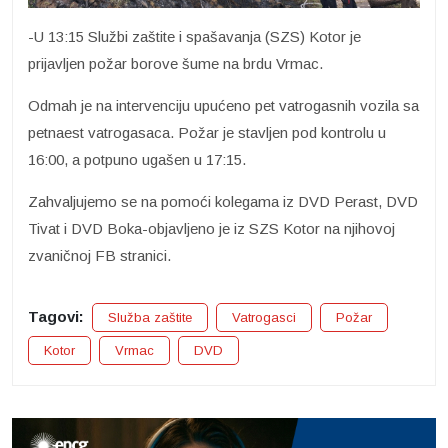
-U 13:15 Službi zaštite i spašavanja (SZS) Kotor je
prijavljen požar borove šume na brdu Vrmac.
Odmah je na intervenciju upućeno pet vatrogasnih vozila sa
petnaest vatrogasaca. Požar je stavljen pod kontrolu u
16:00, a potpuno ugašen u 17:15.
Zahvaljujemo se na pomoći kolegama iz DVD Perast, DVD
Tivat i DVD Boka-objavljeno je iz SZS Kotor na njihovoj
zvaničnoj FB stranici.
Tagovi:
Služba zaštite
Vatrogasci
Požar
Kotor
Vrmac
DVD