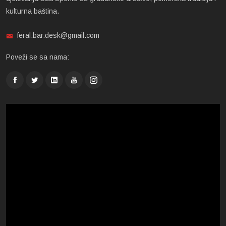
kulturna baština.
feral.bar.desk@gmail.com
Poveži se sa nama: