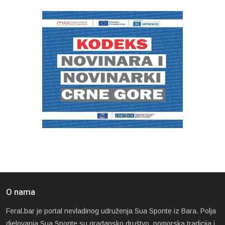
O nama
Feral.bar je portal nevladinog udruženja Sua Sponte iz Bara. Polja
djelovanja Sua Sponte su građansko društvo, pomorska tradicija i