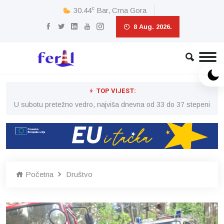
c
30.44
Bar, Crna Gora
8 Aug. 2026.
TOP VIJEST:
eni
U subotu pretežno vedro, najviša dnevna od 33 do 37 stepeni
U 
Početna
Društvo