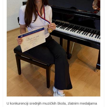
U konkurenciji srednjih muzičkih škola, zlatnim medaljama