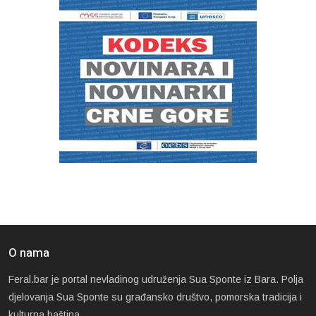
O nama
Feral.bar je portal nevladinog udruženja Sua Sponte iz Bara. Polja
djelovanja Sua Sponte su građansko društvo, pomorska tradicija i
kulturna baština.