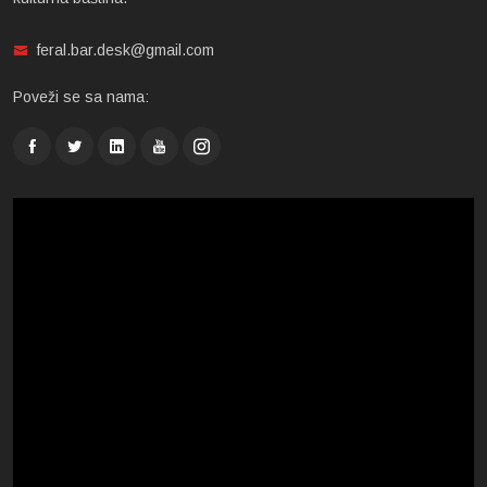
feral.bar.desk@gmail.com
Poveži se sa nama: