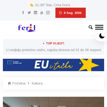
c
31.38
Bar, Crna Gora
8 Aug. 2026.
TOP VIJEST:
eni
U nedjelju pretežno vedro, najviša dnevna od 32 do 36 stepeni
U 
Početna
Kultura