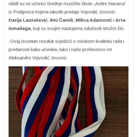
okitili su se učenici Srednje muzičke škole „Andre Navarra“
iz Podgorice kojima takođe predaje Vojvodić Jovović-
Darija Lautašević
,
Ilmi Ćamili
,
Milica Adamović
i
Arta
Ismailaga
, koji su svojim nastupima oduševili stručni žiri.
-Ovaj izuzetan rezultat svjedoči o visokom kvalitetu rada i
predanosti kako učenika, tako i naše profesorice mr
Aleksandre Vojvodić Jovović.