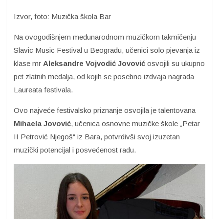
Izvor, foto: Muzička škola Bar
Na ovogodišnjem međunarodnom muzičkom takmičenju
Slavic Music Festival u Beogradu, učenici solo pjevanja iz
klase mr
Aleksandre Vojvodić Jovović
osvojili su ukupno
pet zlatnih medalja, od kojih se posebno izdvaja nagrada
Laureata festivala.
Ovo najveće festivalsko priznanje osvojila je talentovana
Mihaela Jovović
, učenica osnovne muzičke škole „Petar
II Petrović Njegoš“ iz Bara, potvrdivši svoj izuzetan
muzički potencijal i posvećenost radu.