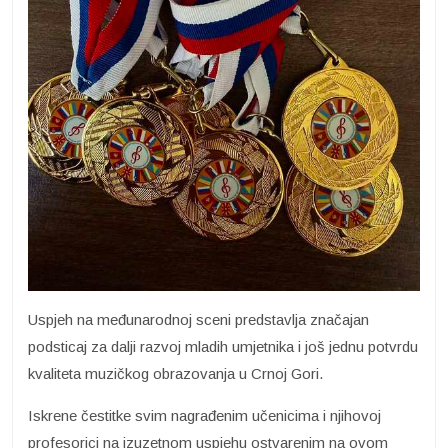
Uspjeh na međunarodnoj sceni predstavlja značajan
podsticaj za dalji razvoj mladih umjetnika i još jednu potvrdu
kvaliteta muzičkog obrazovanja u Crnoj Gori.
Iskrene čestitke svim nagrađenim učenicima i njihovoj
profesorici na izuzetnom uspjehu ostvarenim na ovom