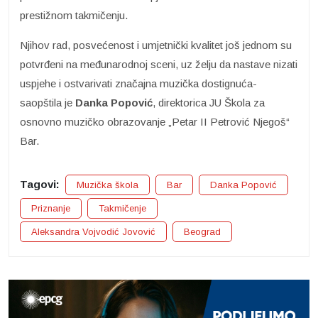
prestižnom takmičenju.
Njihov rad, posvećenost i umjetnički kvalitet još jednom su
potvrđeni na međunarodnoj sceni, uz želju da nastave nizati
uspjehe i ostvarivati značajna muzička dostignuća-
saopštila je
Danka Popović
, direktorica JU Škola za
osnovno muzičko obrazovanje „Petar II Petrović Njegoš“
Bar.
Tagovi:
Muzička škola
Bar
Danka Popović
Priznanje
Takmičenje
Aleksandra Vojvodić Jovović
Beograd