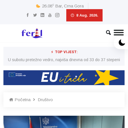
c
26.08
Bar, Crna Gora
8 Aug. 2026.
TOP VIJEST:
eni
U subotu pretežno vedro, najviša dnevna od 33 do 37 stepeni
U 
Početna
Društvo