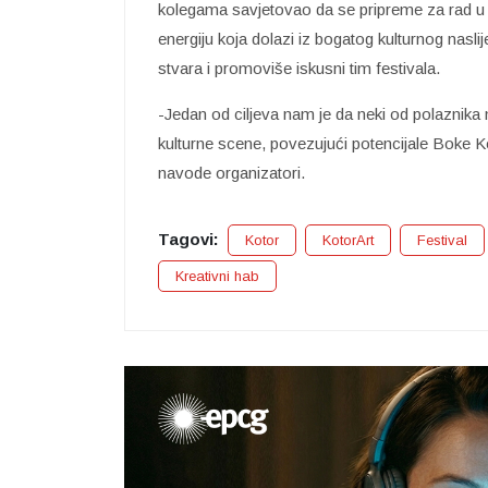
kolegama savjetovao da se pripreme za rad u 
energiju koja dolazi iz bogatog kulturnog na
stvara i promoviše iskusni tim festivala.
-Jedan od ciljeva nam je da neki od polaznika n
kulturne scene, povezujući potencijale Bok
navode organizatori.
Tagovi:
Kotor
KotorArt
Festival
Kreativni hab