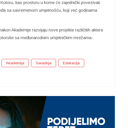
Kotoru, kao prostoru u kome će zajednički povezivati
slijeđa sa savremenom umjetnošću, koji već godinama
akon Akademije razvijaju nove projekte različitih aktera
e Kotorske sa međunarodnim umjetničkim mrežama-
Akademija
Saradnja
Edukacija