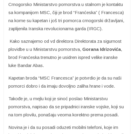
Crnogorsko Ministarstvo pomorstva u stalnom je kontaktu
sa kompanijom MSC, čiji je brod “Franćeska” ( Francesca)
na kome su kapetan i još tri pomorca crnogorski državljani,
zaplijenila Iranska revolucionarna garda (IRGC).
Kako saznajemo od vd direktora Direktorata za sigurnost
plovidbe u u Ministarstvu pomorstva,
Gorana Idrizovića
,
brod Franćeska trenutno je usidren ispred velike iranske
luke Bandar Abas.
Kapetan broda “MSC Francesca” je potvrdio je da su naši
pomorci dobro i da imaju dovoljno zaliha hrane i vode.
Takođe je, u mejlu koji je sinoć poslao Ministarstvu
pomorstva, napisao da se pripadnici iranske vojske, koji su
na tom plovilu, ponašaju veoma korektno prema posadi.
Novina je i da su posadi oduzeti mobilni telefoni, koje im