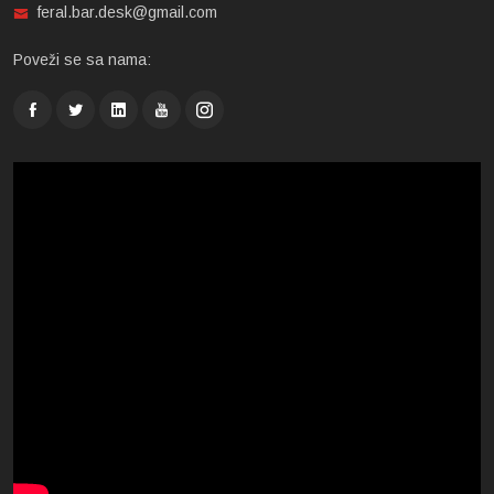
feral.bar.desk@gmail.com
Poveži se sa nama: