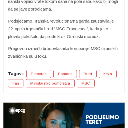
iranski vojnici vrate tokom dana na pola sata, kako bi mogli
da se jave porodicama.
Podsjećamo, Iranska revolucionarna garda zaustavila je
22. aprila trgovački brod “MSC Francesca“, kada je to
plovilo pokušalo da prođe kroz Ormuski moreuz.
Pregovori između brodovlasnika kompanije MSC i iranskih
zvaničnika su u toku.
Tagovi:
Pomorac
Pomorci
Brod
Kriza
Iran
Ministarstvo pomorstva
MSC