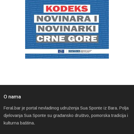
O nama
Feral.bar je portal nevladinog udruženja Sua Sponte iz Bara. Polja
djelovanja Sua Sponte su građansko društvo, pomorska tradicija i
kulturna baština.