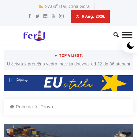
c
27.66
Bar, Crna Gora
6 Aug. 2026.
TOP VIJEST:
peni
U četvrtak pretežno vedro, najviša dnevna od 32 do 36 stepeni
U č
Početna
Prova