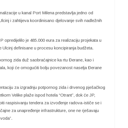
alizacije u kanal Port Milena predstavlja jedno od
Ulcinj i zahtijeva koordinisano djelovanje svih nadležnih
predijelilo je 485.000 eura za realizaciju projekata u
 Ulcinj definisane u procesu koncipiranja budžeta.
pornog zida duž saobraćajnice ka rtu Đerane, kao i
la, koji će omogućiti bolju povezanost naselja Đerane
entaciju za izgradnju potpornog zida i drvenog pješačkog
tkom Velike plaže ispod hotela “Otrant”, dok će JP,
ti raspisivanju tendera za izvođenje radova-ističe se i
ačajne za unapređenje infrastrukture, one ne rješavaju
 voda”.