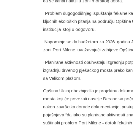
da se kanal nalazi u zoni morskog dobra.
-Problem dugogodišnjeg ispuštanja fekalne kan
ključnih ekoloških pitanja na području Opštine 
institucija-stoji u odgovoru.
Napominje se da budžetom za 2026. godinu JP o
zoni Port Milene, uvažavajući zahtjeve Opštine
-Planirane aktivnosti obuhvataju izgradnju pot
izgradnju drvenog pješačkog mosta preko kana
sa Velikom plažom.
Opština Ulcinj obezbijedila je projektnu dokum
mosta koji će povezati naselje Đerane sa poče
nakon završetka dorade dokumentacije, pristupi
pojašnjava “da iako su planirane aktivnosti zn
suštinski problem Port Milene - dotok fekalnih