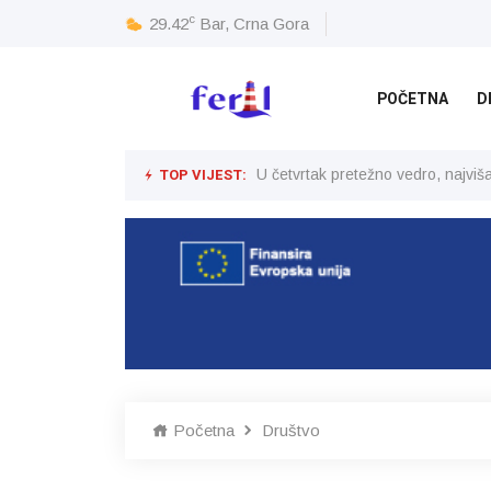
c
29.42
Bar, Crna Gora
POČETNA
D
TOP VIJEST:
U četvrtak pretežno vedro, najvi
Početna
Društvo