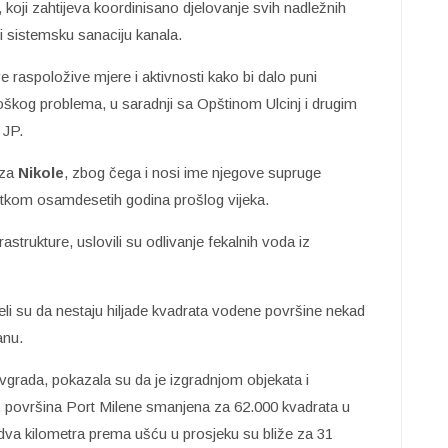
k, koji zahtijeva koordinisano djelovanje svih nadležnih
i sistemsku sanaciju kanala.
e raspoložive mjere i aktivnosti kako bi dalo puni
škog problema, u saradnji sa Opštinom Ulcinj i drugim
 JP.
aza
Nikole
, zbog čega i nosi ime njegove supruge
etkom osamdesetih godina prošlog vijeka.
strukture, uslovili su odlivanje fekalnih voda iz
eli su da nestaju hiljade kvadrata vodene površine nekad
anu.
ovgrada, pokazala su da je izgradnjom objekata i
, površina Port Milene smanjena za 62.000 kvadrata u
a dva kilometra prema ušću u prosjeku su bliže za 31