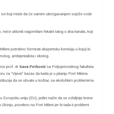
še svi koji misle da će samim ubrizgavanjem svježe vode
, neće ukloniti nagomilani fekalni talog s dna kanala, koji
ileni potrebno formirati ekspertsku komisiju u kojoj bi
izmolog, ambijentalista i ekolog.
cese prof. dr
Sava Petković
sa Poljoprivrednog fakulteta
u za “Vijesti” kazao da kada je u pitanju Port Milena
institucija da se uhvate u koštac sa ekološkim problemima
u Evropsku uniju (EU), jedini način da se ozbiljnije krene
Ulcinju, posebno na Port Mileni jer bi tada ti problemi