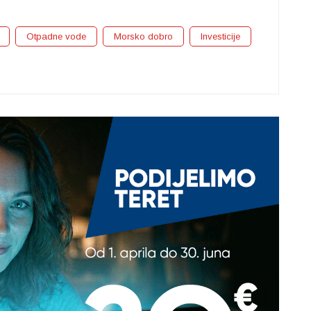
Otpadne vode
Morsko dobro
Investicije