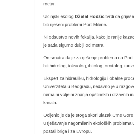
metar.
Ulcinjski ekolog
Dželal Hodžić
tvrdi da grije
biti riješeni problemi Port Milene.
Ni odsustvo novih fekalija, kako je ranije kazao
je sada sigurno dublji od metra.
On smatra da je za rješenje problema na Port M
bili hidrolog, toksiolog, ihtiolog, ornitolog, tur
Ekspert za hidrauliku, hidrologiju i obalne pro
Univerziteta u Beogradu, nedavno je u razgovor
nema ni volje ni znanja opštinskih i državnih 
kanala.
Ocijenio je da je stoga skori ulazak Crne Gore 
u rješavanje nagomilanih ekoloških problema u 
postali briga i za Evropu.