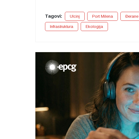
Tagovi:
Ulcinj
Port Milena
Đerane
Infrastruktura
Ekologija