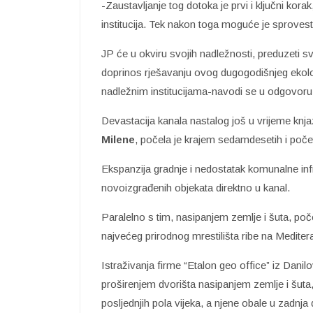
-Zaustavljanje tog dotoka je prvi i ključni kora
institucija. Tek nakon toga moguće je sprovest
JP će u okviru svojih nadležnosti, preduzeti sv
doprinos rješavanju ovog dugogodišnjeg ekolo
nadležnim institucijama-navodi se u odgovoru
Devastacija kanala nastalog još u vrijeme knj
Milene
, počela je krajem sedamdesetih i poč
Ekspanzija gradnje i nedostatak komunalne infra
novoizgrađenih objekata direktno u kanal.
Paralelno s tim, nasipanjem zemlje i šuta, poč
najvećeg prirodnog mrestilišta ribe na Mediter
Istraživanja firme “Etalon geo office” iz Danil
proširenjem dvorišta nasipanjem zemlje i šuta
posljednjih pola vijeka, a njene obale u zadnj