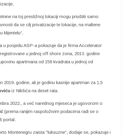
zacije.
nine na toj prestižnoj lokaciji mogu priuštiti samo
osti da se cilj privatizacije te lokacije, na maltene
 klijentelu“.
a u posjedu ASP-a pokazuje da je firma Accelerator
me registrovane u jednoj off shore zona, 2013. godine
 kupovinu apartmana od 158 kvadrata u jednoj od
n 2019. godine, ali je godinu kasnije apartman za 1,5
oviću
iz Nikšića na deset rata.
tembra 2022., a već narednog mjeseca je ugovorom o
ić
(prema ranijim raspoloživim podacima radi se o
 portal.
orto Montenegru zaista "luksuzne“, dodaje se, pokazuje i