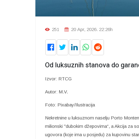
251
20 Apr, 2026. 22:26h
Od luksuznih stanova do garan
Izvor: RTCG
Autor: M.V.
Foto: Pixabay/Ilustracija
Nekretnine u luksuznom naselju Porto Monte
milionski "dubokim džepovima“, a Akcija za soc
ugovora (koje ima u posjedu) za kupovinu sta