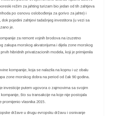
 poreski režim za jahting turizam bio jedan od tih zahtjeva
rihoda po osnovu oslobođenja za gorivo za jahte) i
 dok pojedini zahtjevi tadašnjeg investitora (u vezi sa
zano je.
kompanije za remont vojnih brodova na izuzetno
jskog zakupa morskog akvatorijuma i dijela zone morskog
vih hibridnih privatizacionih modela, koji je primijenila
ine kompanije, koja se nalazila na kopnu i uz obalu
kupa zone morskog dobra na period od čak 90 godina.
cije investicije putem ugovora o zajmovima sa svojim
mpanije, što su transakcije na koje nije postojala
je promijenio vlasnika 2015.
ropske države u drugu evropsku državu i osnivanje