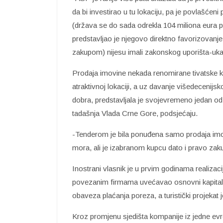
da bi investirao u tu lokaciju, pa je povlašćeni
(država se do sada odrekla 104 miliona eura p
predstavljao je njegovo direktno favorizovanje,
zakupom) nijesu imali zakonskog uporišta-uka
Prodaja imovine nekada renomirane tivatske 
atraktivnoj lokaciji, a uz davanje višedeceni
dobra, predstavljala je svojevremeno jedan od pr
tadašnja Vlada Crne Gore, podsjećaju.
-Tenderom je bila ponuđena samo prodaja imov
mora, ali je izabranom kupcu dato i pravo za
Inostrani vlasnik je u prvim godinama realiza
povezanim firmama uvećavao osnovni kapital ko
obaveza plaćanja poreza, a turistički projekat 
Kroz promjenu sjedišta kompanije iz jedne ev