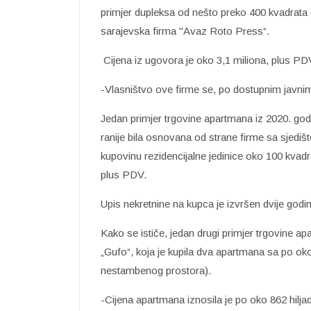
primjer dupleksa od nešto preko 400 kvadrata (
sarajevska firma "Avaz Roto Press“.
Cijena iz ugovora je oko 3,1 miliona, plus PD
-Vlasništvo ove firme se, po dostupnim javn
Jedan primjer trgovine apartmana iz 2020. god
ranije bila osnovana od strane firme sa sjediš
kupovinu rezidencijalne jedinice oko 100 kvadr
plus PDV.
Upis nekretnine na kupca je izvršen dvije godi
Kako se ističe, jedan drugi primjer trgovine a
„Gufo“, koja je kupila dva apartmana sa po oko
nestambenog prostora).
-Cijena apartmana iznosila je po oko 862 hilj