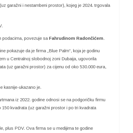
uz garažni i nestambeni prostor), kojeg je 2024. trgovala
V.
im podacima, povezuje sa
Fahrudinom Radončićem
.
ine pokazuje da je firma „Blue Palm“, koja je godinu
tem u Centralnoj slobodnoj zoni Dubaija, ugovorila
ata (uz garažni prostor) za cijenu od oko 530.000 eura,
ne kasnije-ukazano je.
partmana iz 2022. godine odnosi se na podgoričku firmu
 150 kvadrata (uz garažni prostor i po tri kvadrata
ade, plus PDV. Ova firma se u medijima te godine