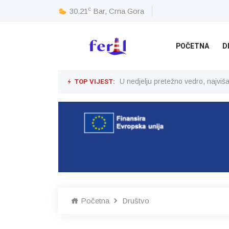
c
30.21
Bar, Crna Gora
POČETNA
D
TOP VIJEST:
U nedjelju pretežno vedro, najvi
Početna
Društvo