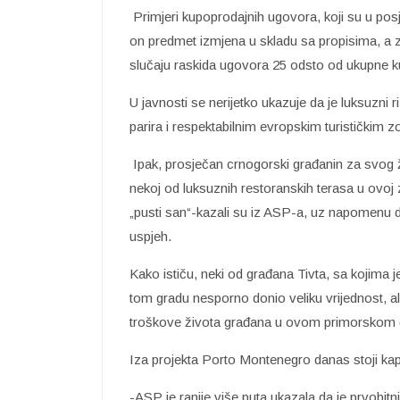
Primjeri kupoprodajnih ugovora, koji su u po
on predmet izmjena u skladu sa propisima, a z
slučaju raskida ugovora 25 odsto od ukupne k
U javnosti se nerijetko ukazuje da je luksuzni
parira i respektabilnim evropskim turističkim 
Ipak, prosječan crnogorski građanin za svog ži
nekoj od luksuznih restoranskih terasa u ovoj 
„pusti san“-kazali su iz ASP-a, uz napomenu da 
uspjeh.
Kako ističu, neki od građana Tivta, sa kojima
tom gradu nesporno donio veliku vrijednost, a
troškove života građana u ovom primorskom 
Iza projekta Porto Montenegro danas stoji kapi
-ASP je ranije više puta ukazala da je prvobitn