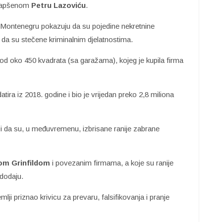
 uhapšenom
Petru Lazoviću
.
 Montenegru pokazuju da su pojedine nekretnine
da su stečene kriminalnim djelatnostima.
od oko 450 kvadrata (sa garažama), kojeg je kupila firma
tira iz 2018. godine i bio je vrijedan preko 2,8 miliona
i da su, u međuvremenu, izbrisane ranije zabrane
om Grinfildom
i povezanim firmama, a koje su ranije
 dodaju.
zemlji priznao krivicu za prevaru, falsifikovanja i pranje