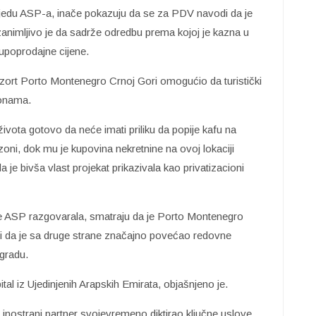
sjedu ASP-a, inače pokazuju da se za PDV navodi da je
animljivo je da sadrže odredbu prema kojoj je kazna u
upoprodajne cijene.
 rizort Porto Montenegro Crnoj Gori omogućio da turistički
zonama.
vota gotovo da neće imati priliku da popije kafu na
zoni, dok mu je kupovina nekretnine na ovoj lokaciji
je bivša vlast projekat prikazivala kao privatizacioni
 je ASP razgovarala, smatraju da je Porto Montenegro
li da je sa druge strane značajno povećao redovne
gradu.
tal iz Ujedinjenih Arapskih Emirata, objašnjeno je.
i inostrani partner svojevremeno diktirao ključne uslove