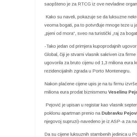
saopšteno je za RTCG iz ove nevladine organi
Kako su naveli, pokazuje se da luksuzne nekret
veoma bogati, pa to potvrđuje mnoge teze u javn
„pjeni od mora“, sveo na turistički „raj za bogatu
-Tako jedan od primjera kupoprodajnih ugovor
Global, čiji je stvarni vlasnik sakriven iza fir
ugovorila za bruto cijenu od 1,3 miliona eura
rezidencijalnih zgrada u Porto Montenegru.
Nakon plaćene cijene upis je na tu firmu izvrše
miliona eura prodat biznismenu
Veselinu Pej
Pejović je upisan u registar kao vlasnik sep
poklonu apartman prenio na
Dubravku Pejov
njegovoj supruzi)-navedeno je iz ASP-a za naš
Da su cijene luksuznih stambenih jedinica u P