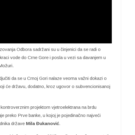
zovanja Odbora sadržani su u činjenici da se radi o
i kraci vode do Crne Gore i posla u vezi sa davanjem u
Možuri.
ljučiti da se u Crnoj Gori nalaze veoma važni dokazi o
 koji će državu, dodatno, kroz ugovor o subvencionisanoj
kontroverznim projektom vjetroelektrana na brdu
e preko Prve banke, u kojoj je pojedinačno najveći
jednika države
Mila
Đukanović
.