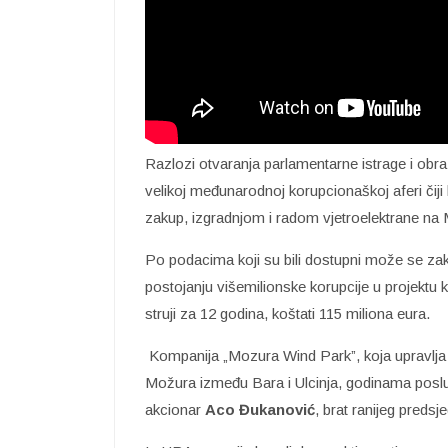
Razlozi otvaranja parlamentarne istrage i obra
velikoj međunarodnoj korupcionaškoj aferi čij
zakup, izgradnjom i radom vjetroelektrane na 
Po podacima koji su bili dostupni može se zak
postojanju višemilionske korupcije u projektu
struji za 12 godina, koštati 115 miliona eura.
Kompanija „Mozura Wind Park”, koja upravlja 
Možura između Bara i Ulcinja, godinama posluj
akcionar
Aco Đukanović
, brat ranijeg preds