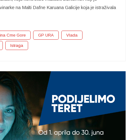
narke na Malti Dafne Karuana Galicije koja je istraživala
ina Crne Gore
GP URA
Vlada
Istraga