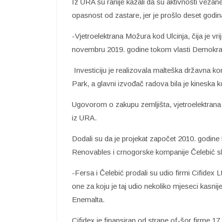
Iz URA su ranije kazali da su aktivnosti veza
opasnost od zastare, jer je prošlo deset godin
-Vjetroelektrana Možura kod Ulcinja, čija je vr
novembru 2019. godine tokom vlasti Demokrats
Investiciju je realizovala malteška državna 
Park, a glavni izvođač radova bila je kineska
Ugovorom o zakupu zemljišta, vjetroelektrana 
iz URA.
Dodali su da je projekat započet 2010. godin
Renovables i crnogorske kompanije Čelebić 
-Fersa i Čelebić prodali su udio firmi Cifidex L
one za koju je taj udio nekoliko mjeseci kasni
Enemalta.
Cifidex je finansiran od strane of-šor firme 17