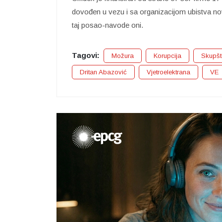
dovođen u vezu i sa organizacijom ubistva novi
taj posao-navode oni.
Tagovi:
Možura
Korupcija
Skupšt
Dritan Abazović
Vjetroelektrana
VE