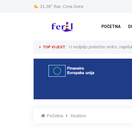
c
31.38
Bar, Crna Gora
POČETNA
D
TOP VIJEST:
U nedjelju pretežno vedro, najvi
Početna
Društvo