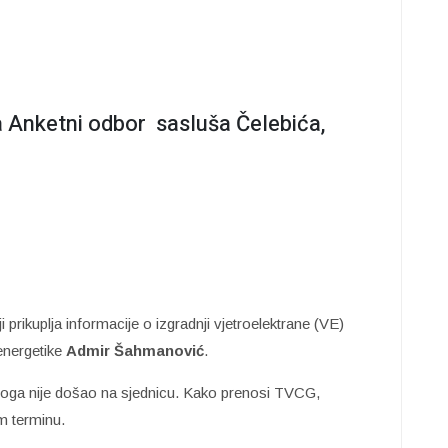
 Anketni odbor sasluša Čelebića,
prikuplja informacije o izgradnji vjetroelektrane (VE)
energetike
Admir Šahmanović
.
zloga nije došao na sjednicu. Kako prenosi TVCG,
m terminu.