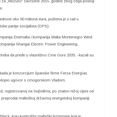
ne za „Možuru“ završene 2015. godine zbog čega postoji
a.
ijednost oko 90 miliona eura, puštena je u rad u
ke partije socijalista (DPS).
kompanija Enemalta i kompanija Malta Montenegro Wind
 kompanija Shangai Electric Power Engineering.
treba da pređe u vlasništvo Crne Gore 2035. -kazali su
e kada je konzorcijum španske firme Fersa Energías
sklopio ugovor s crnogorskom Vladom.
td, registrovanoj na Sejšelima, po znatno nižoj cijeni od
je preprodat malteškoj državnoj energetskoj kompaniji
 Black, koju kontroliše malteški biznismen koji je