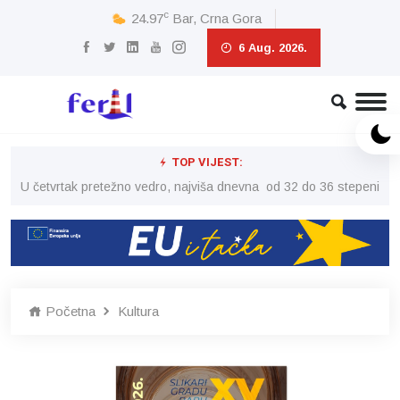
c
24.97
Bar, Crna Gora
6 Aug. 2026.
TOP VIJEST:
peni
U četvrtak pretežno vedro, najviša dnevna od 32 do 36 stepeni
U č
Početna
Kultura