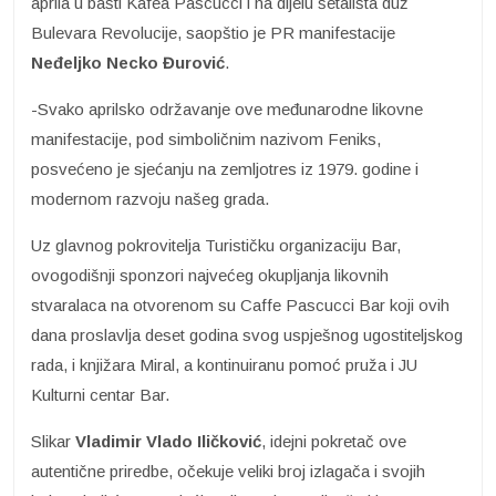
aprila u bašti Kafea Pascucci i na dijelu šetališta duž
Bulevara Revolucije, saopštio je PR manifestacije
Neđeljko Necko
Đurović
.
-Svako aprilsko održavanje ove međunarodne likovne
manifestacije, pod simboličnim nazivom Feniks,
posvećeno je sjećanju na zemljotres iz 1979. godine i
modernom razvoju našeg grada.
Uz glavnog pokrovitelja Turističku organizaciju Bar,
ovogodišnji sponzori najvećeg okupljanja likovnih
stvaralaca na otvorenom su Caffe Pascucci Bar koji ovih
dana proslavlja deset godina svog uspješnog ugostiteljskog
rada, i knjižara Miral, a kontinuiranu pomoć pruža i JU
Kulturni centar Bar.
Slikar
Vladimir Vlado Iličković
, idejni pokretač ove
autentične priredbe, očekuje veliki broj izlagača i svojih