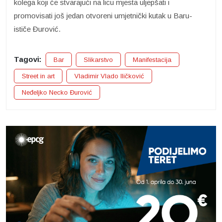
kolega koji će stvarajući na licu mjesta uljepšati i
promovisati još jedan otvoreni umjetnički kutak u Baru-
ističe Đurović.
Tagovi:
Bar
Slikarstvo
Manifestacija
Street in art
Vladimir Vlado Iličković
Neđeljko Necko Đurović