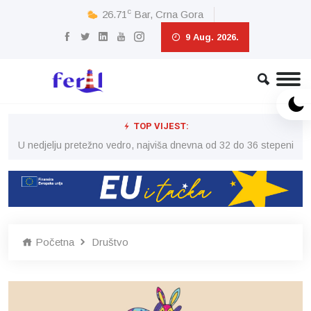
c
26.71
Bar, Crna Gora
9 Aug. 2026.
TOP VIJEST:
eni
U nedjelju pretežno vedro, najviša dnevna od 32 do 36 stepeni
U 
Početna
Društvo