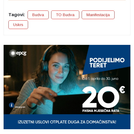
Tagovi:
Budva
TO Budva
Manifestacija
Uskrs