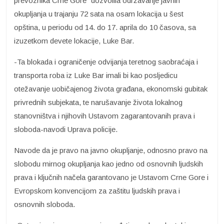
prevoznika Crne Gore“ dozvolila održavanje javnih
okupljanja u trajanju 72 sata na osam lokacija u šest
opština, u periodu od 14. do 17. aprila do 10 časova, sa
izuzetkom devete lokacije, Luke Bar.
-Ta blokada i ograničenje odvijanja teretnog saobraćaja i
transporta roba iz Luke Bar imali bi kao posljedicu
otežavanje uobičajenog života građana, ekonomski gubitak
privrednih subjekata, te narušavanje života lokalnog
stanovništva i njihovih Ustavom zagarantovanih prava i
sloboda-navodi Uprava policije.
Navode da je pravo na javno okupljanje, odnosno pravo na
slobodu mirnog okupljanja kao jedno od osnovnih ljudskih
prava i ključnih načela garantovano je Ustavom Crne Gore i
Evropskom konvencijom za zaštitu ljudskih prava i
osnovnih sloboda.