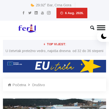
c
29.92
Bar, Crna Gora
6 Aug. 2026.
TOP VIJEST:
peni
U četvrtak pretežno vedro, najviša dnevna od 32 do 36 stepeni
U č
Početna
Društvo