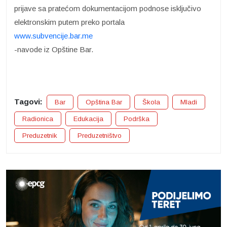
prijave sa pratećom dokumentacijom podnose isključivo
elektronskim putem preko portala
www.subvencije.bar.me
-navode iz Opštine Bar.
Tagovi:
Bar
Opština Bar
Škola
Mladi
Radionica
Edukacija
Podrška
Preduzetnik
Preduzetništvo