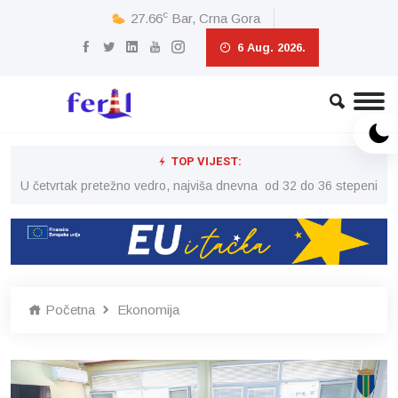
c
27.66
Bar, Crna Gora
6 Aug. 2026.
TOP VIJEST:
peni
U četvrtak pretežno vedro, najviša dnevna od 32 do 36 stepeni
U č
Početna
Ekonomija