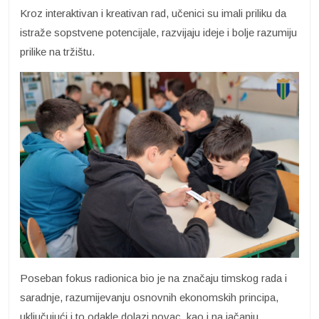
Kroz interaktivan i kreativan rad, učenici su imali priliku da
istraže sopstvene potencijale, razvijaju ideje i bolje razumiju
prilike na tržištu.
Poseban fokus radionica bio je na značaju timskog rada i
saradnje, razumijevanju osnovnih ekonomskih principa,
uključujući i to odakle dolazi novac, kao i na jačanju