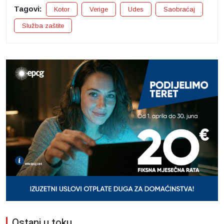
Tagovi:
Kotor
Verige
Udes
Saobraćaj
Služba zaštite
Ostani u toku