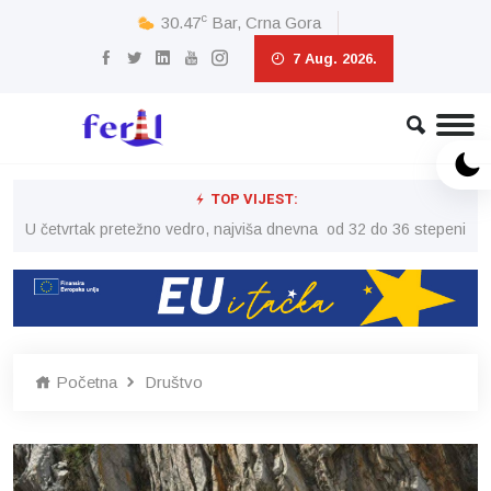
c
30.47
Bar, Crna Gora
7 Aug. 2026.
TOP VIJEST:
peni
U četvrtak pretežno vedro, najviša dnevna od 32 do 36 stepeni
U č
Početna
Društvo