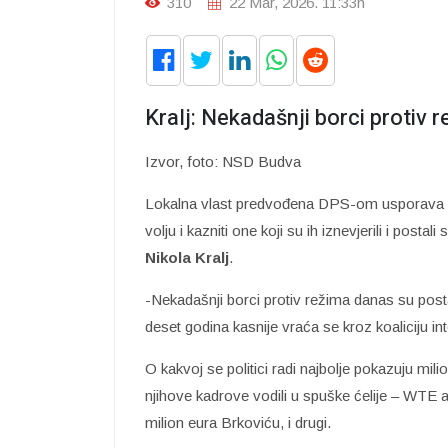
310
22 Mar, 2026. 11:33h
Kralj: Nekadašnji borci protiv
Izvor, foto: NSD Budva
Lokalna vlast predvođena DPS-om usporava ra
volju i kazniti one koji su ih iznevjerili i po
Nikola Kralj
.
-Nekadašnji borci protiv režima danas su post
deset godina kasnije vraća se kroz koaliciju in
O kakvoj se politici radi najbolje pokazuju mi
njihove kadrove vodili u spuške ćelije – WTE 
milion eura Brkoviću, i drugi.