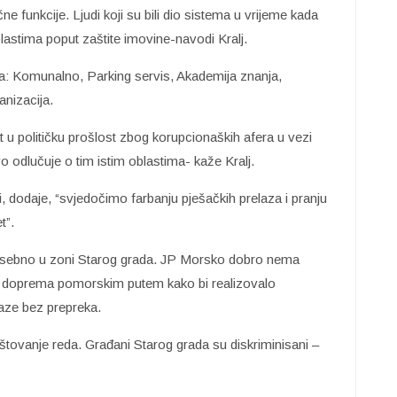
e funkcije. Ljudi koji su bili dio sistema u vrijeme kada
lastima poput zaštite imovine-navodi Kralj.
a: Komunalno, Parking servis, Akademija znanja,
anizacija.
t u političku prošlost zbog korupcionaških afera u vezi
 odlučuje o tim istim oblastima- kaže Kralj.
i, dodaje, “svjedočimo farbanju pješačkih prelaza i pranju
t”.
 posebno u zoni Starog grada. JP Morsko dobro nema
mu doprema pomorskim putem kako bi realizovalo
olaze bez prepreka.
štovanje reda. Građani Starog grada su diskriminisani –