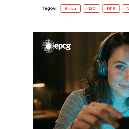
Tagovi:
Budva
NSD
DPS
N