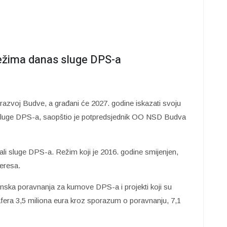
 režima danas sluge DPS-a
zvoj Budve, a građani će 2027. godine iskazati svoju
stali sluge DPS-a, saopštio je potpredsjednik OO NSD Budva
ali sluge DPS-a. Režim koji je 2016. godine smijenjen,
teresa.
lionska poravnanja za kumove DPS-a i projekti koji su
afera 3,5 miliona eura kroz sporazum o poravnanju, 7,1