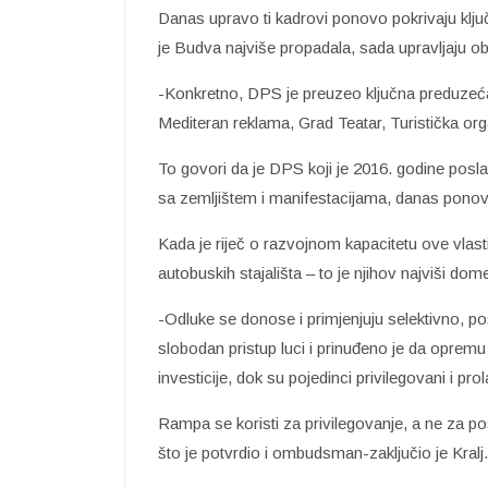
Danas upravo ti kadrovi ponovo pokrivaju ključn
je Budva najviše propadala, sada upravljaju ob
-Konkretno, DPS je preuzeo ključna preduzeć
Mediteran reklama, Grad Teatar, Turistička org
To govori da je DPS koji je 2016. godine posla
sa zemljištem i manifestacijama, danas ponovo
Kada je riječ o razvojnom kapacitetu ove vlast
autobuskih stajališta – to je njihov najviši dome
-Odluke se donose i primjenjuju selektivno,
slobodan pristup luci i prinuđeno je da opre
investicije, dok su pojedinci privilegovani i pr
Rampa se koristi za privilegovanje, a ne za po
što je potvrdio i ombudsman-zaključio je Kralj.