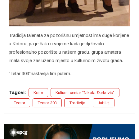
Tradicija talenata za pozorišnu umjetnost ima duge korijene
u Kotoru, pa je čak i u vrijeme kada je djelovalo
profesionalno pozorište u našem gradu, grupa amatera
imala svoje zasluženo mjesto u kulturnoim životu grada.
“Tetar 303”nastavlja tim putem.
Tagovi:
Kotor
Kulturni centar "Nikola Đurković"
Teatar
Teatar 303
Tradicija
Jubilej