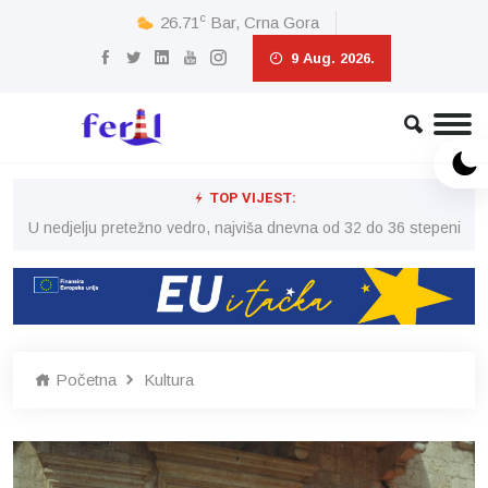
c
26.71
Bar, Crna Gora
9 Aug. 2026.
TOP VIJEST:
eni
U nedjelju pretežno vedro, najviša dnevna od 32 do 36 stepeni
U 
Početna
Kultura