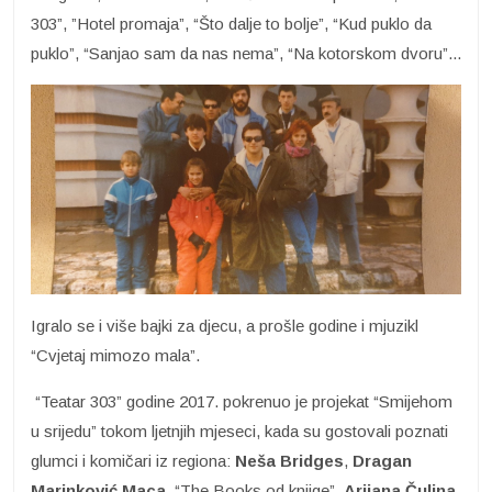
303”, ”Hotel promaja”, “Što dalje to bolje”, “Kud puklo da
puklo”, “Sanjao sam da nas nema”, “Na kotorskom dvoru”...
Igralo se i više bajki za djecu, a prošle godine i mjuzikl
“Cvjetaj mimozo mala”.
“Teatar 303” godine 2017. pokrenuo je projekat “Smijehom
u srijedu” tokom ljetnjih mjeseci, kada su gostovali poznati
glumci i komičari iz regiona:
Neša Bridges
,
Dragan
Marinković Maca
, “The Books od knjige”,
Arijana Čulina
,