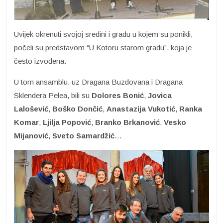
Uvijek okrenuti svojoj sredini i gradu u kojem su ponikli,
počeli su predstavom “U Kotoru starom gradu”, koja je
često izvođena.
U tom ansamblu, uz Dragana Buzdovana i Dragana
Sklendera Pelea, bili su
Dolores Bonić
,
Jovica
Lalošević
,
Boško Dončić
,
Anastazija Vukotić
,
Ranka
Komar
,
Ljilja Popović
,
Branko
Brkanović
,
Vesko
Mijanović
,
Sveto Samardžić
…