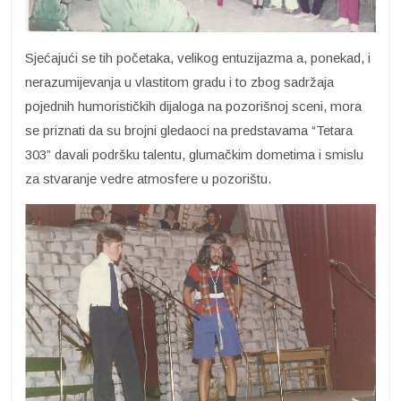
Sjećajući se tih početaka, velikog entuzijazma a, ponekad, i
nerazumijevanja u vlastitom gradu i to zbog sadržaja
pojednih humorističkih dijaloga na pozorišnoj sceni, mora
se priznati da su brojni gledaoci na predstavama “Tetara
303” davali podršku talentu, glumačkim dometima i smislu
za stvaranje vedre atmosfere u pozorištu.