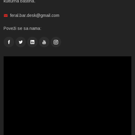
kulturna baština.
feral.bar.desk@gmail.com
Poveži se sa nama: