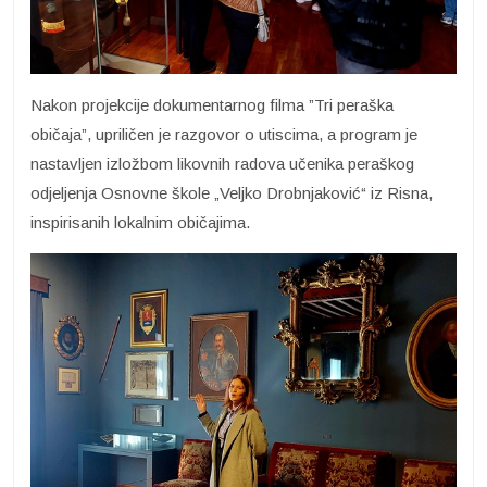
Nakon projekcije dokumentarnog filma ”Tri peraška
običaja”, upriličen je razgovor o utiscima, a program je
nastavljen izložbom likovnih radova učenika peraškog
odjeljenja Osnovne škole „Veljko Drobnjaković“ iz Risna,
inspirisanih lokalnim običajima.