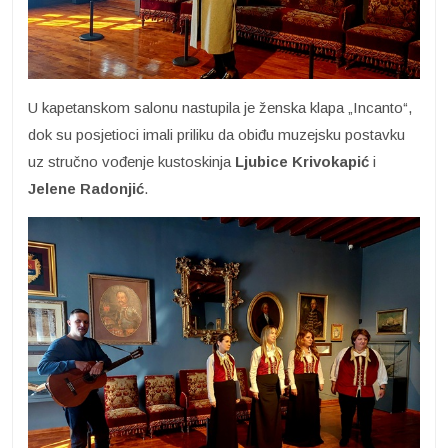
U kapetanskom salonu nastupila je ženska klapa „Incanto“,
dok su posjetioci imali priliku da obiđu muzejsku postavku
uz stručno vođenje kustoskinja
Ljubice Krivokapić
i
Jelene
Radonjić
.