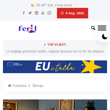
c
25.38
Bar, Crna Gora
9 Aug. 2026.
TOP VIJEST:
eni
U nedjelju pretežno vedro, najviša dnevna od 32 do 36 stepeni
U 
Početna
Škrinja