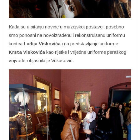
Kada su u pitanju novine u muzejskoj postavci, posebno
smo ponosni na novoizrađenu i rekonstruisanu uniformu
kontea
Luđija Viskovića
i na predstavljanje uniforme
Krsta
Viskovića
kao rijetke i vrijedne uniforme peraškog
vojvode-objasnila je Vukasović.