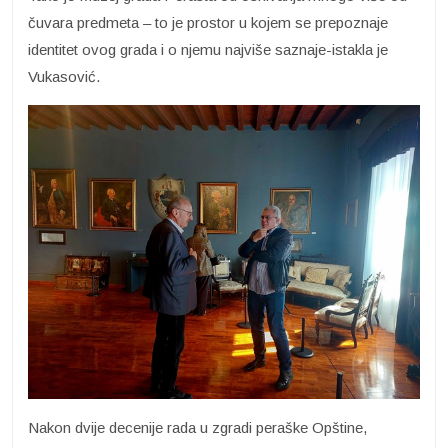
čuvara predmeta – to je prostor u kojem se prepoznaje
identitet ovog grada i o njemu najviše saznaje-istakla je
Vukasović.
Nakon dvije decenije rada u zgradi peraške Opštine,