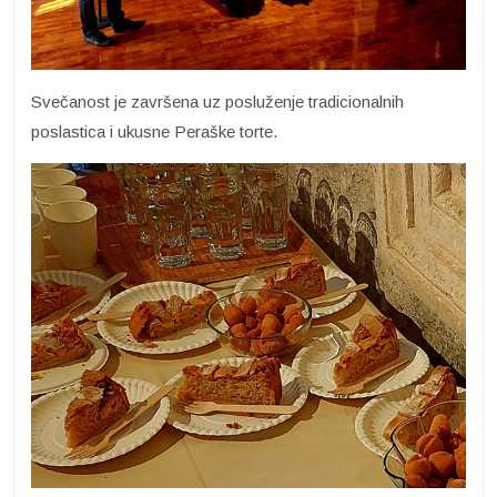
Svečanost je završena uz posluženje tradicionalnih
poslastica i ukusne Peraške torte.