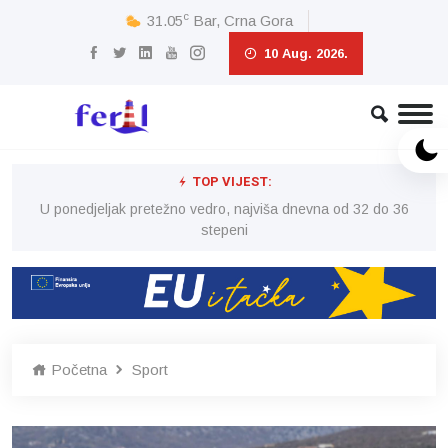
c
31.05
Bar, Crna Gora
10 Aug. 2026.
TOP VIJEST:
6
U ponedjeljak pretežno vedro, najviša dnevna od 32 do 36
stepeni
Početna
Sport