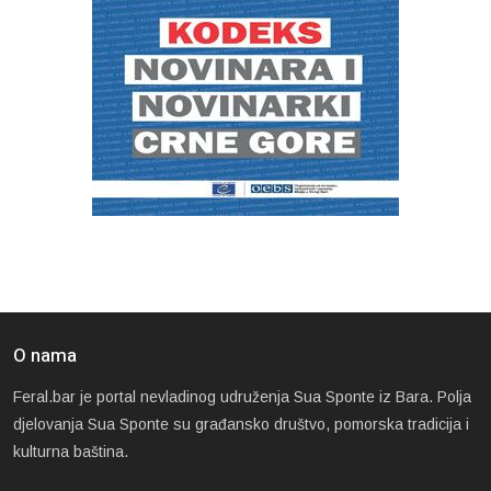
O nama
Feral.bar je portal nevladinog udruženja Sua Sponte iz Bara. Polja
djelovanja Sua Sponte su građansko društvo, pomorska tradicija i
kulturna baština.