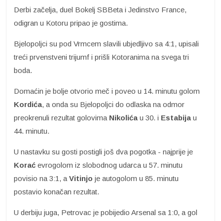
Derbi začelja, duel Bokelj SBBeta i Jedinstvo France,
odigran u Kotoru pripao je gostima.
Bjelopoljci su pod Vrmcem slavili ubjedljivo sa 4:1, upisali
treći prvenstveni trijumf i prišli Kotoranima na svega tri
boda.
Domaćin je bolje otvorio meč i poveo u 14. minutu golom
Kordića
, a onda su Bjelopoljci do odlaska na odmor
preokrenuli rezultat golovima
Nikolića
u 30. i
Estabija
u
44. minutu.
U nastavku su gosti postigli još dva pogotka - najprije je
Korać
evrogolom iz slobodnog udarca u 57. minutu
povisio na 3:1, a
Vitinjo
je autogolom u 85. minutu
postavio konačan rezultat.
U derbiju juga, Petrovac je pobijedio Arsenal sa 1:0, a gol