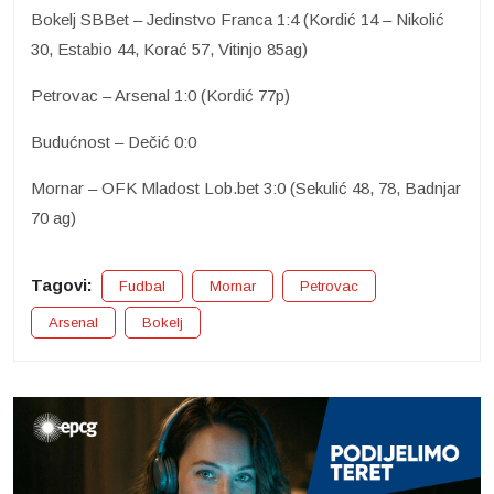
Bokelj SBBet – Jedinstvo Franca 1:4 (Kordić 14 – Nikolić
30, Estabio 44, Korać 57, Vitinjo 85ag)
Petrovac – Arsenal 1:0 (Kordić 77p)
Budućnost – Dečić 0:0
Mornar – OFK Mladost Lob.bet 3:0 (Sekulić 48, 78, Badnjar
70 ag)
Tagovi:
Fudbal
Mornar
Petrovac
Arsenal
Bokelj