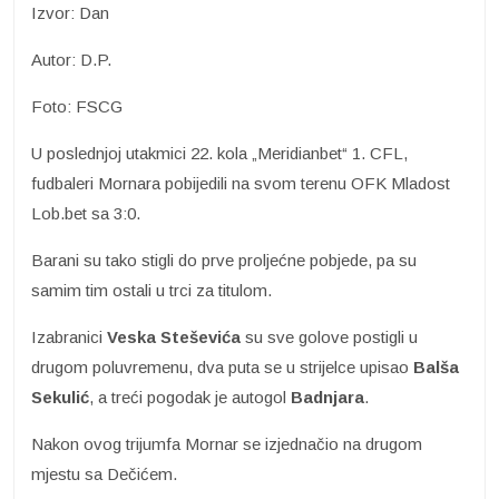
Izvor: Dan
Autor: D.P.
Foto: FSCG
U poslednjoj utakmici 22. kola „Meridianbet“ 1. CFL,
fudbaleri Mornara pobijedili na svom terenu OFK Mladost
Lob.bet sa 3:0.
Barani su tako stigli do prve proljećne pobjede, pa su
samim tim ostali u trci za titulom.
Izabranici
Veska Steševića
su sve golove postigli u
drugom poluvremenu, dva puta se u strijelce upisao
Balša
Sekulić
, a treći pogodak je autogol
Badnjara
.
Nakon ovog trijumfa Mornar se izjednačio na drugom
mjestu sa Dečićem.