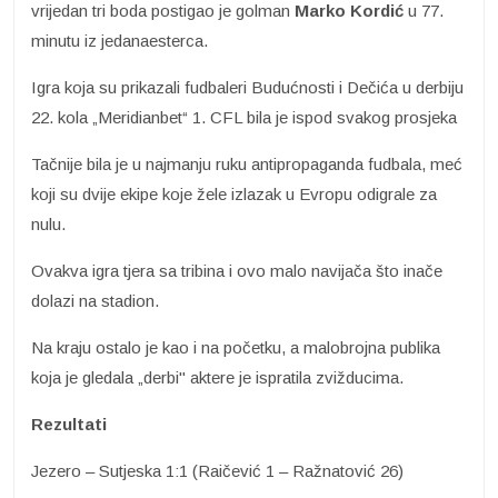
vrijedan tri boda postigao je golman
Marko Kordić
u 77.
minutu iz jedanaesterca.
Igra koja su prikazali fudbaleri Budućnosti i Dečića u derbiju
22. kola „Meridianbet“ 1. CFL bila je ispod svakog prosjeka
Tačnije bila je u najmanju ruku antipropaganda fudbala, meć
koji su dvije ekipe koje žele izlazak u Evropu odigrale za
nulu.
Ovakva igra tjera sa tribina i ovo malo navijača što inače
dolazi na stadion.
Na kraju ostalo je kao i na početku, a malobrojna publika
koja je gledala „derbi" aktere je ispratila zvižducima.
Rezultati
Jezero – Sutjeska 1:1 (Raičević 1 – Ražnatović 26)