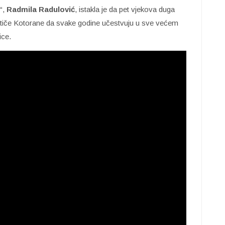
ć“,
Radmila Radulović
, istakla je da pet vjekova duga
dstiče Kotorane da svake godine učestvuju u sve većem
ice.