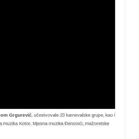
om Grgurević
, učestvovale 23 karnevalske grupe, kao i
a muzika Kotor, Mjesna muzika Đenovići, mažoretske