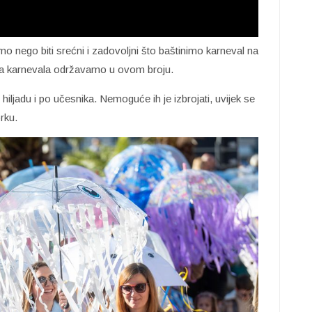
o nego biti srećni i zadovoljni što baštinimo karneval na
ina karnevala održavamo u ovom broju.
 hiljadu i po učesnika. Nemoguće ih je izbrojati, uvijek se
rku.