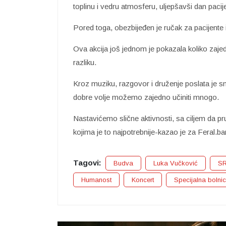
toplinu i vedru atmosferu, uljepšavši dan pacij
Pored toga, obezbijeđen je ručak za pacijente i
Ova akcija još jednom je pokazala koliko zajed
razliku.
Kroz muziku, razgovor i druženje poslata je s
dobre volje možemo zajedno učiniti mnogo.
Nastavićemo slične aktivnosti, sa ciljem da 
kojima je to najpotrebnije-kazao je za Feral.b
Tagovi:
Budva
Luka Vučković
S
Humanost
Koncert
Specijalna bolni