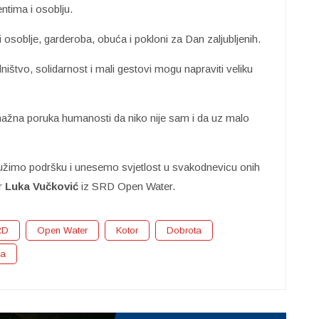
entima i osoblju.
 osoblje, garderoba, obuća i pokloni za Dan zaljubljenih.
ništvo, solidarnost i mali gestovi mogu napraviti veliku
nažna poruka humanosti da niko nije sam i da uz malo
pružimo podršku i unesemo svjetlost u svakodnevicu onih
ar
Luka Vučković
iz SRD Open Water.
RD
Open Water
Kotor
Dobrota
ca