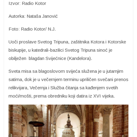
Izvor: Radio Kotor
Autorka: Nataša Janović
Foto: Radio Kotor/ N.J.
Uoči proslave Svetog Tripuna, zaštitnika Kotora i Kotorske
biskupije, u katedrali-bazilici Svetog Tripuna sinoć je
obilježen blagdan Svijećnice (Kandelora).
Sveta misa sa blagoslovom svijeća služena je u jutarnjim
satima, dok je u večernjem terminu upriličen svečani prenos
relikvijara, Večernja i Služba čitanja sa kađenjem svetih
moći/mošti, prema obredniku koji datira iz XVI vijeka.