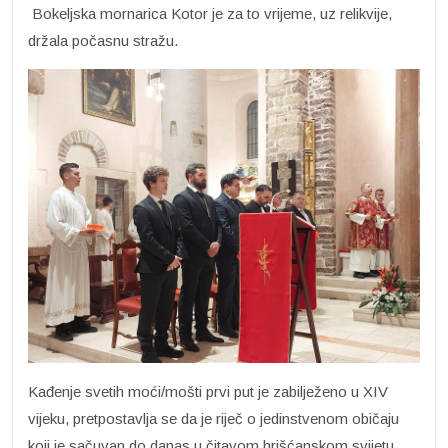
Bokeljska mornarica Kotor je za to vrijeme, uz relikvije,
držala počasnu stražu.
Kađenje svetih moći/mošti prvi put je zabilježeno u XIV
vijeku, pretpostavlja se da je riječ o jedinstvenom običaju
koji je sačuvan do danas u čitavom hrišćanskom svijetu.