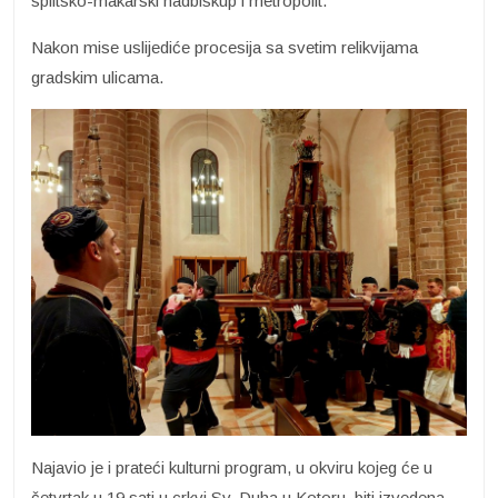
splitsko-makarski nadbiskup i metropolit.
Nakon mise uslijediće procesija sa svetim relikvijama
gradskim ulicama.
Najavio je i prateći kulturni program, u okviru kojeg će u
četvrtak u 19 sati u crkvi Sv. Duha u Kotoru, biti izvedena