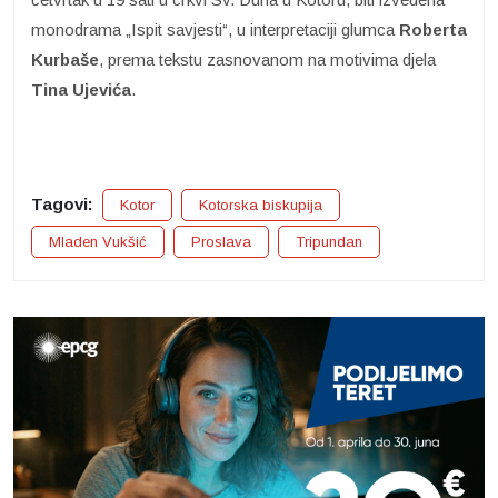
monodrama „Ispit savjesti“, u interpretaciji glumca
Roberta
Kurbaše
, prema tekstu zasnovanom na motivima djela
Tina Ujevića
.
Tagovi:
Kotor
Kotorska biskupija
Mladen Vukšić
Proslava
Tripundan