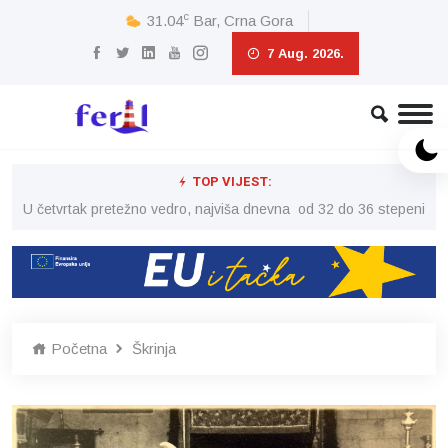
c
31.04
Bar, Crna Gora
7 Aug. 2026.
TOP VIJEST:
peni
U četvrtak pretežno vedro, najviša dnevna od 32 do 36 stepeni
U č
Početna
Škrinja