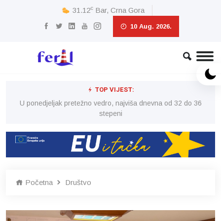
c
31.12
Bar, Crna Gora
10 Aug. 2026.
TOP VIJEST:
6
U ponedjeljak pretežno vedro, najviša dnevna od 32 do 36
stepeni
Početna
Društvo