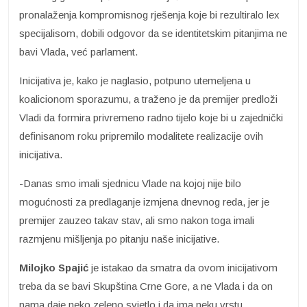
pronalaženja kompromisnog rješenja koje bi rezultiralo lex
specijalisom, dobili odgovor da se identitetskim pitanjima ne
bavi Vlada, već parlament.
Inicijativa je, kako je naglasio, potpuno utemeljena u
koalicionom sporazumu, a traženo je da premijer predloži
Vladi da formira privremeno radno tijelo koje bi u zajednički
definisanom roku pripremilo modalitete realizacije ovih
inicijativa.
-Danas smo imali sjednicu Vlade na kojoj nije bilo
mogućnosti za predlaganje izmjena dnevnog reda, jer je
premijer zauzeo takav stav, ali smo nakon toga imali
razmjenu mišljenja po pitanju naše inicijative.
Milojko Spajić
je istakao da smatra da ovom inicijativom
treba da se bavi Skupština Crne Gore, a ne Vlada i da on
nama daje neko zeleno svjetlo i da ima neku vrstu