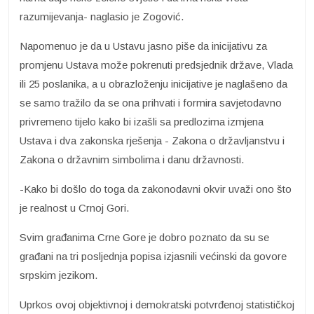
razumijevanja- naglasio je Zogović.
Napomenuo je da u Ustavu jasno piše da inicijativu za
promjenu Ustava može pokrenuti predsjednik države, Vlada
ili 25 poslanika, a u obrazloženju inicijative je naglašeno da
se samo tražilo da se ona prihvati i formira savjetodavno
privremeno tijelo kako bi izašli sa predlozima izmjena
Ustava i dva zakonska rješenja - Zakona o državljanstvu i
Zakona o državnim simbolima i danu državnosti.
-Kako bi došlo do toga da zakonodavni okvir uvaži ono što
je realnost u Crnoj Gori.
Svim građanima Crne Gore je dobro poznato da su se
građani na tri posljednja popisa izjasnili većinski da govore
srpskim jezikom.
Uprkos ovoj objektivnoj i demokratski potvrđenoj statističkoj