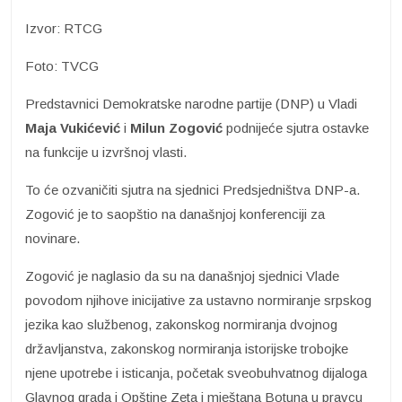
Izvor: RTCG
Foto: TVCG
Predstavnici Demokratske narodne partije (DNP) u Vladi
Maja Vukićević
i
Milun Zogović
podnijeće sjutra ostavke
na funkcije u izvršnoj vlasti.
To će ozvaničiti sjutra na sjednici Predsjedništva DNP-a.
Zogović je to saopštio na današnjoj konferenciji za
novinare.
Zogović je naglasio da su na današnjoj sjednici Vlade
povodom njihove inicijative za ustavno normiranje srpskog
jezika kao službenog, zakonskog normiranja dvojnog
državljanstva, zakonskog normiranja istorijske trobojke
njene upotrebe i isticanja, početak sveobuhvatnog dijaloga
Glavnog grada i Opštine Zeta i mještana Botuna u pravcu