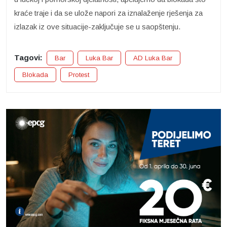
kraće traje i da se ulože napori za iznalaženje rješenja za
izlazak iz ove situacije-zaključuje se u saopštenju.
Tagovi:
Bar
Luka Bar
AD Luka Bar
Blokada
Protest