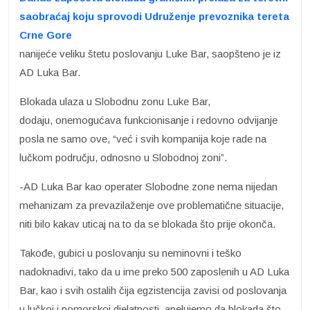
saobraćaj koju sprovodi Udruženje prevoznika tereta
Crne Gore
nanijeće veliku štetu poslovanju Luke Bar, saopšteno je iz
AD Luka Bar.
Blokada ulaza u Slobodnu zonu Luke Bar,
dodaju, onemogućava funkcionisanje i redovno odvijanje
posla ne samo ove, “već i svih kompanija koje rade na
lučkom području, odnosno u Slobodnoj zoni”.
-AD Luka Bar kao operater Slobodne zone nema nijedan
mehanizam za prevazilaženje ove problematične situacije,
niti bilo kakav uticaj na to da se blokada što prije okonča.
Takođe, gubici u poslovanju su neminovni i teško
nadoknadivi, tako da u ime preko 500 zaposlenih u AD Luka
Bar, kao i svih ostalih čija egzistencija zavisi od poslovanja
u lučkoj i pomorskoj djelatnosti, apelujemo da blokada što