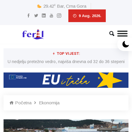
c
29.42
Bar, Crna Gora
9 Aug. 2026.
TOP VIJEST:
eni
U nedjelju pretežno vedro, najviša dnevna od 32 do 36 stepeni
U 
Početna
Ekonomija