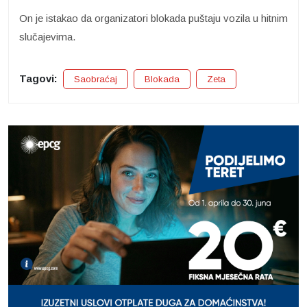
On je istakao da organizatori blokada puštaju vozila u hitnim
slučajevima.
Tagovi:
Saobraćaj
Blokada
Zeta