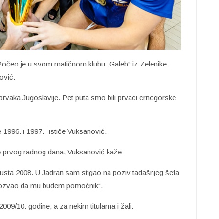
Počeo je u svom matičnom klubu „Galeb“ iz Zelenike,
ović.
 prvaka Jugoslavije. Pet puta smo bili prvaci crnogorske
 1996. i 1997. -ističe Vuksanović.
 se prvog radnog dana, Vuksanović kaže:
usta 2008. U Jadran sam stigao na poziv tadašnjeg šefa
pozvao da mu budem pomoćnik“.
2009/10. godine, a za nekim titulama i žali.