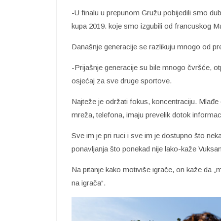
-U finalu u prepunom Gružu pobijedili smo dub
kupa 2019. koje smo izgubili od francuskog Ma
Današnje generacije se razlikuju mnogo od pr
-Prijašnje generacije su bile mnogo čvršće, otpor
osjećaj za sve druge sportove.
Najteže je održati fokus, koncentraciju. Mlađe
mreža, telefona, imaju prevelik dotok informac
Sve im je pri ruci i sve im je dostupno što neka
ponavljanja što ponekad nije lako-kaže Vuksa
Na pitanje kako motiviše igrače, on kaže da „mor
na igrača“.