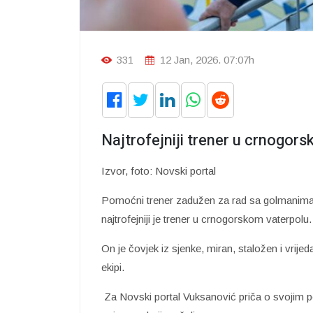
331
12 Jan, 2026. 07:07h
Najtrofejniji trener u crnogor
Izvor, foto: Novski portal
Pomoćni trener zadužen za rad sa golmanima 
najtrofejniji je trener u crnogorskom vaterpolu.
On je čovjek iz sjenke, miran, staložen i vrije
ekipi.
Za Novski portal Vuksanović priča o svojim poč